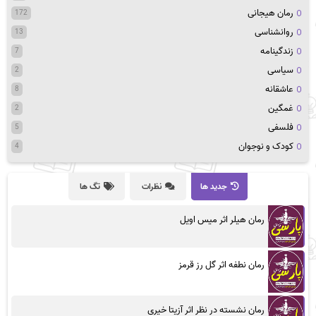
رمان هیجانی
172
روانشناسی
13
زندگینامه
7
سیاسی
2
عاشقانه
8
غمگین
2
فلسفی
5
کودک و نوجوان
4
جدید ها
نظرات
تگ ها
رمان هیلر اثر میس اویل
رمان نطفه اثر گل رز قرمز
رمان نشسته در نظر اثر آزیتا خیری