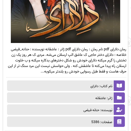
رمان دلارای pdf نام رمان : رمان دلارای pdf ژانر : عاشقانه نویسنده : حنانه_فیضی
خلاصه : دلارای دختر حاجی ک عاشق الپ ارسلان می‌شه. مردی ک هر روز یک زن
تختش را گرم میکنه دلارای خودش رو شکل دخترهای بدکاره میکنه و ب خلوت
ارسلان راه پیدا می‌کنه تا عاشقش کنه . ولی حواسش نیست این مرد سنگ تر از این
حرف هاست و فقط طبل رسوایی خودش رو بلندتر میکوبه...
نام کتاب: دلارای
ژانر: عاشقانه
نویسنده: حنانه فیضی
صفحات: 5386