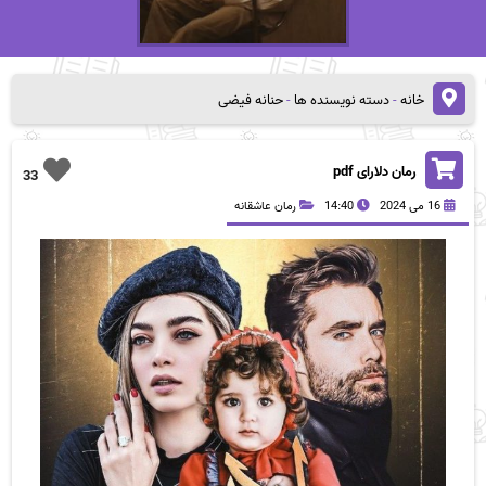
خانه
-
دسته نویسنده ها
-
حنانه فیضی
رمان دلارای pdf
33
16 می 2024
14:40
رمان عاشقانه