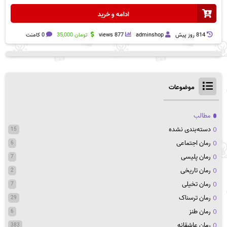
ادامه و خرید
814 روز پيش
adminshop
877 views
تومان
35,000
0 کامنت
موضوعات
مطالب
دسته‌بندی نشده
15
رمان اجتماعی
6
رمان پلیسی
7
رمان تاریخی
2
رمان تخیلی
7
رمان ترسناک
29
رمان طنز
6
رمان عاشقانه
383