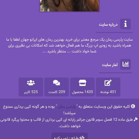
درباره سایت
سایت پارسی رمان یک مرجع معتبر برای خرید بهترین رمان های ایرانو جهان لطفا با ما
همراه باشید به زودی اپ بزرگ ما هم فعال خواهد شد که امکانات بی نظیری برای
شما خواد داشت ... منتظر باشید ...
آمار سایت
451 نوشته
1435 محصول
209 کامنت
525 کاربر
کلیه حقوق این وبسایت متعلق به "
پارسی رمان
" بوده و هر گونه کپی برداری ممنوع
میباشد!
طبق ماده 12 فصل سوم قانون جرائم رایانه ای کپی برداری از قالب و محتوا پیگرد قانونی
خواهد داشت.
طراح : تمپ کده