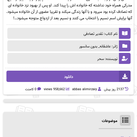
مدرکی همراه خود نداشته که خانواده اش را پیدا کند. او پس از بهبود نزد خانواده ای
که تصادف کرده بود میرود و با آنها زندگی میکند و تقریبا عضوی از آن خانواده میشود.
آنها برایش اسم نسیم را انتخاب می کنند و نسیم بعد از ازدواج متوجه میشود…!
نام کتاب: تقدیر تصادفی
ژانر: عاشقانه_ بدون سانسور
نویسنده: سحر
دانلود
2137 روز پيش
abbas alimirzaiy
958,662 views
0 کامنت
موضوعات