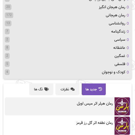
رمان هیجان انگیز
20
رمان هیجانی
172
روانشناسی
13
زندگینامه
7
سیاسی
2
عاشقانه
8
غمگین
2
فلسفی
5
کودک و نوجوان
4
جدید ها
نظرات
تگ ها
رمان هیلر اثر میس اویل
رمان نطفه اثر گل رز قرمز