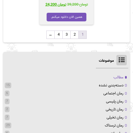
قیمت
قیمت
تومان
39,200
تومان
24,200
اصلی
فعلی
تومان 39,200
تومان 24,200
همین الان دانلود میکنم.
بود.
است.
←
4
3
2
1
موضوعات
مطالب
دسته‌بندی نشده
15
رمان اجتماعی
6
رمان پلیسی
7
رمان تاریخی
2
رمان تخیلی
7
رمان ترسناک
29