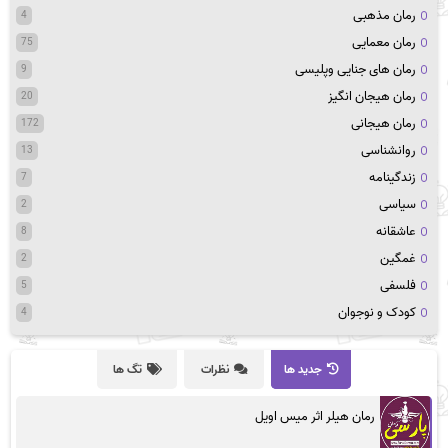
رمان مذهبی
4
رمان معمایی
75
رمان های جنایی وپلیسی
9
رمان هیجان انگیز
20
رمان هیجانی
172
روانشناسی
13
زندگینامه
7
سیاسی
2
عاشقانه
8
غمگین
2
فلسفی
5
کودک و نوجوان
4
جدید ها
نظرات
تگ ها
رمان هیلر اثر میس اویل