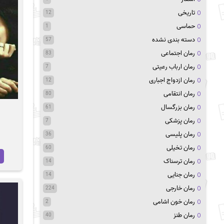
تاریخی
12
حماسی
1
دسته بندی نشده
57
رمان اجتماعی
83
رمان ارباب رعیتی
7
رمان ازدواج اجباری
12
رمان انتقامی
80
رمان بزرگسال
61
رمان پزشکی
7
رمان پلیسی
36
رمان تخیلی
60
رمان ترسناک
14
رمان جنایی
14
رمان خارجی
224
رمان خون اشامی
2
رمان طنز
40