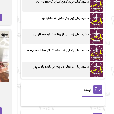
دانلود کتاب ترید کردن آسان (simple) pdf
دانلود رمان زیر چتر عشق اثر خاطره.ق
دانلود رمان زهر زیبا از رینا کنت ترجمه فارسی
دانلود رمان زندگی غیر مشترک اثر sun_daughter
دانلود رمان روزهای وارونه اثر مائده باوند پور
اینماد