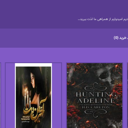
م امیدوارم از همراهی ما لذت ببرید…
خرید (0)