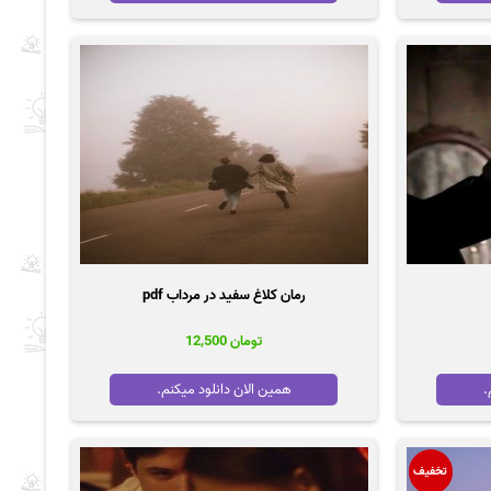
رمان کلاغ سفید در مرداب pdf
تومان
12,500
.
همین الان دانلود میکنم.
تخفیف