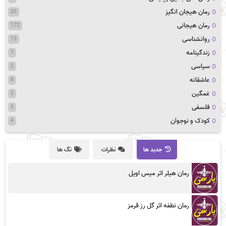
رمان هیجان انگیز
20
رمان هیجانی
172
روانشناسی
13
زندگینامه
7
سیاسی
2
عاشقانه
8
غمگین
2
فلسفی
5
کودک و نوجوان
4
جدید ها
نظرات
تگ ها
رمان هیلر اثر میس اویل
رمان نطفه اثر گل رز قرمز