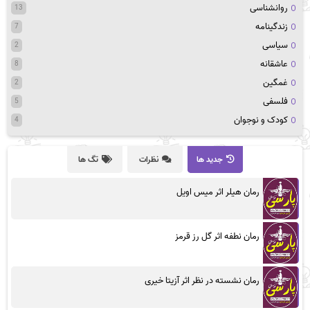
روانشناسی
13
زندگینامه
7
سیاسی
2
عاشقانه
8
غمگین
2
فلسفی
5
کودک و نوجوان
4
جدید ها
نظرات
تگ ها
رمان هیلر اثر میس اویل
رمان نطفه اثر گل رز قرمز
رمان نشسته در نظر اثر آزیتا خیری