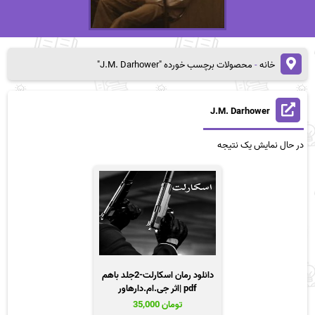
خانه
-
محصولات برچسب خورده "J.M. Darhower"
J.M. Darhower
در حال نمایش یک نتیجه
دانلود رمان اسکارلت-2جلد باهم
pdf |اثر جی.ام.دارهاور
تومان
35,000