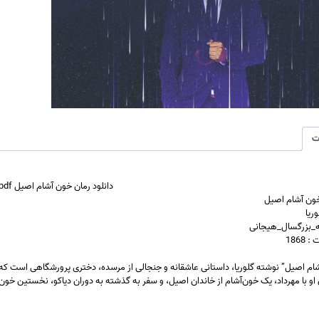
ت
دانلود رمان خون آشام اصیل pdf |اثر گلوریا
خون آشام اصیل
ریا
نه_بزرگسال_هیجانی
1868
ام اصیل” نوشته گلوریا، داستانی عاشقانه و جنجالی از مرسده، دختری پرورشگاهی است که وا
 با مهرداد، یک خون‌آشام از خاندان اصیل، و سفر به گذشته به دوران دیاکو، نخستین خون‌آشام