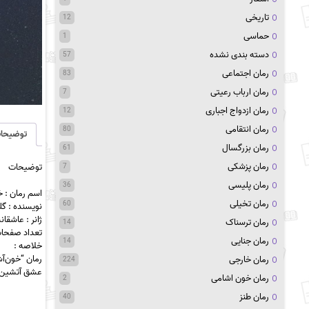
تاریخی
12
حماسی
1
دسته بندی نشده
57
رمان اجتماعی
83
رمان ارباب رعیتی
7
رمان ازدواج اجباری
12
رمان انتقامی
80
توضیحا
رمان بزرگسال
61
رمان پزشکی
توضیحات
7
رمان پلیسی
36
اسم رمان : 
رمان تخیلی
60
نویسنده : گلو
ژانر : عاشقا
رمان ترسناک
14
تعداد صفحات : 
رمان جنایی
14
خلاصه :
رمان “خون‌آش
رمان خارجی
224
عشق آتشین او
رمان خون اشامی
2
رمان طنز
40