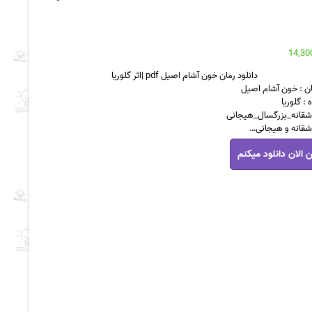
دانلود رمان خون آشام اصیل pdf |اثر گلوریا
ن : خون آشام اصیل
: گلوریا
عاشقانه_بزرگسال_هیجانی
شقانه و هیجانی…
 الان دانلود میکنم