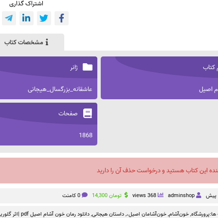
اشتراک گذاری
مشخصات کتاب
 کتاب
ژانر
م اصیل
عاشقانه_بزرگسال_هیجانی
صفحات
1868
نده این کتاب هستید و درخواست حذف آن را دارید
adminshop
368 views
تومان
14,300
0 کامنت
ها:
پرورشگاه
,
خون‌آشام
,
خون‌آشامان اصیل،
,
داستان هیجانی
,
دانلود رمان خون آشام اصیل pdf |اثر گلوریا