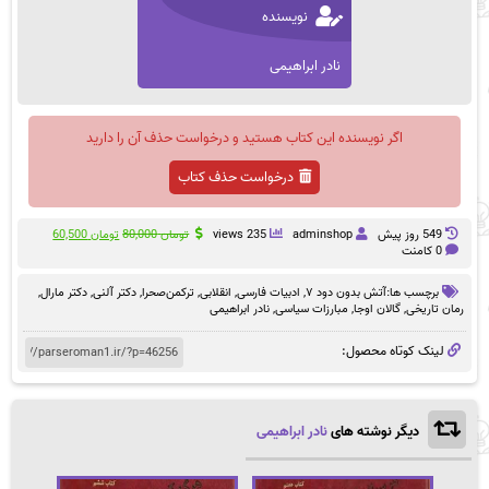
نویسنده
نادر ابراهیمی
اگر نویسنده این کتاب هستید و درخواست حذف آن را دارید
درخواست حذف کتاب
قیمت
قیمت
549 روز پيش
adminshop
235 views
تومان
80,000
تومان
60,500
اصلی
فعلی
0 کامنت
تومان 80,000
تومان 00
بود.
است.
برچسب ها:
آتش بدون دود ۷
,
ادبیات فارسی
,
انقلابی
,
ترکمن‌صحرا
,
دکتر آلنی
,
دکتر مارال
,
رمان تاریخی
,
گالان اوجا
,
مبارزات سیاسی
,
نادر ابراهیمی
لینک کوتاه محصول:
دیگر نوشته های
نادر ابراهیمی