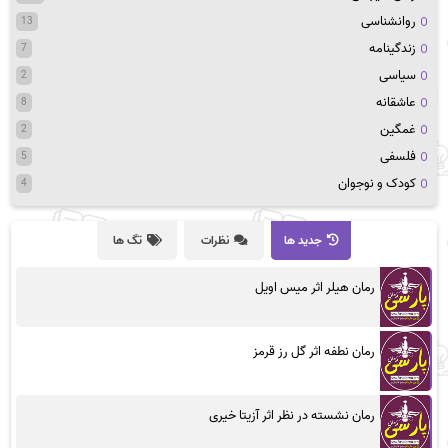
روانشناسی
13
زندگینامه
7
سیاسی
2
عاشقانه
8
غمگین
2
فلسفی
5
کودک و نوجوان
4
جدید ها
نظرات
تگ ها
رمان هیلر اثر میس اویل
رمان نطفه اثر گل رز قرمز
رمان نشسته در نظر اثر آزیتا خیری