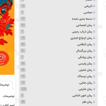
تاریخی
12
حماسی
1
دسته بندی نشده
57
رمان اجتماعی
83
رمان ارباب رعیتی
7
رمان ازدواج اجباری
12
رمان انتقامی
80
رمان بزرگسال
61
رمان پزشکی
7
رمان پلیسی
36
رمان تخیلی
60
رمان ترسناک
14
رمان جنایی
14
توضیحا
رمان خارجی
224
رمان خون اشامی
2
توضیحات
رمان طنز
40
اسم کتاب : 