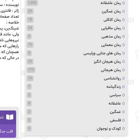
رمان عاشقانه
1,050
نویسنده : س
ژانر : فانتز
رمان غمگین
29
تعداد صفحات :
رمان کلکلی
18
خلاصه :
رمان مافیایی
شینگ‌ین، پس ا
24
ولی، مانند ف
رمان مذهبی
4
نیروهایی ناش
رمان معمایی
75
رازهایی که م
همچنان که دش
رمان های جنایی وپلیسی
9
در حالی که ش
رمان هیجان انگیز
20
رمان هیجانی
172
روانشناسی
13
زندگینامه
7
سیاسی
2
عاشقانه
8
غمگین
2
نام
فلسفی
5
کودک و نوجوان
4
قلب جنگ