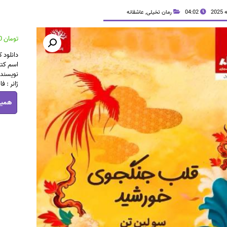
04:02
رمان تخیلی
,
عاشقانه
تومان
42,000
دانلود 
اسم کت
نویسنده
ژانر : 
دانلود
همین
کتاب
قلب
جنگجوی
خورشید
|
اثر
سو
لین
تن
عدد