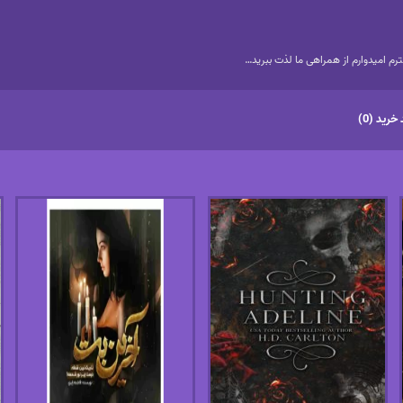
م امیدوارم از همراهی ما لذت ببرید…
خرید (0)