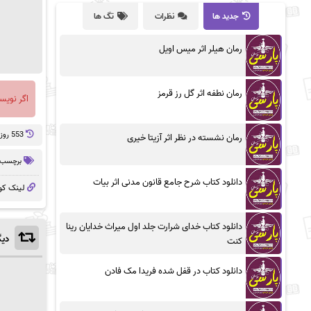
جدید ها
نظرات
تگ ها
رمان هیلر اثر میس اویل
رمان نطفه اثر گل رز قرمز
اگر نویس
553 روز پيش
رمان نشسته در نظر اثر آزیتا خیری
برچسب 
دانلود کتاب شرح جامع قانون مدنی اثر بیات
لینک کو
دانلود کتاب خدای شرارت جلد اول میراث خدایان رینا
دیگ
کنت
دانلود کتاب در قفل شده فریدا مک فادن