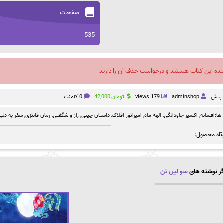
صفحات
535
نده این کتاب هستید و درخواست حذف آن را دارید
adminshop
179 views
تومان
42,000
0 کامنت
ها:
افسانه
,
اکسیر جاودانگی
,
الهه ماه
,
امپراتور افلاک
,
داستان چینی
,
راز و شگفتی
,
رمان فانتزی
,
سفر به دنیا
تاه محصول:
ر نوشته های
سو لین تن