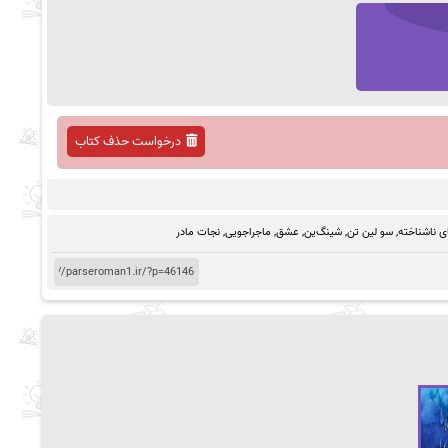
درخواست حذف کتاب
ی ناشناخته
,
سو لین تن
,
شینگ‌ین
,
عشق
,
ماجراجویی
,
نجات مادر