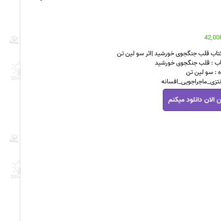
کتاب قلب جنگجوی خورشید |اثر سو لین تن
اب : قلب جنگجوی خورشید
 : سو لین تن
فانتزی_ماجراجویی_افسانه
 الان دانلود میکنم