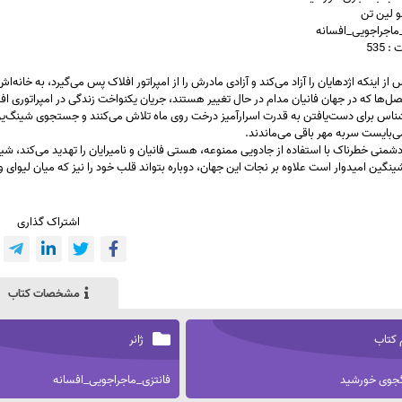
و لین تن
ی_ماجراجویی_افسانه
 535
ز اینکه اژدهایان را آزاد می‌کند و آزادی مادرش را از امپراتور افلاک پس می‌گیرد، به خانه‌اش در
صل‌ها که در جهان فانیان مدام در حال تغییر هستند، جریان یکنواخت زندگی در امپراتوری ا
ناس برای دست‌یافتن به قدرت اسرارآمیز درخت روی ماه تلاش می‌کنند و جستجوی شینگ‌ین برا
ی‌بایست سربه مهر باقی می‌ماندند.
منی خطرناک با استفاده از جادویی ممنوعه، هستی فانیان و نامیرایان را تهدید می‌کند، شین
ینگین امیدوار است علاوه بر نجات این جهان، دوباره بتواند قلب خود را نیز که میان لیوای 
اشتراک گذاری
مشخصات کتاب
 کتاب
ژانر
جوی خورشید
فانتزی_ماجراجویی_افسانه