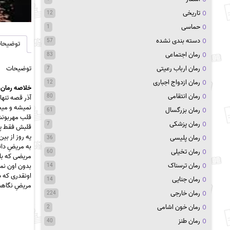
تاریخی
12
حماسی
1
دسته بندی نشده
57
توضیحا
رمان اجتماعی
83
توضیحات
رمان ارباب رعیتی
7
رمان ازدواج اجباری
12
خلاصه رمان آ
رمان انتقامی
80
آذر قصه تنه
نمیشه و میج
رمان بزرگسال
61
قلب مهربونش
رمان پزشکی
7
قلبش فقط پرس
یه روز از بی
رمان پلیسی
36
به مریضِ دا
رمان تخیلی
60
مریضی که با 
رمان ترسناک
بدون اون نم
14
اونقدری که د
رمان جنایی
14
مریضِ نگا
رمان خارجی
224
رمان خون اشامی
2
رمان طنز
40