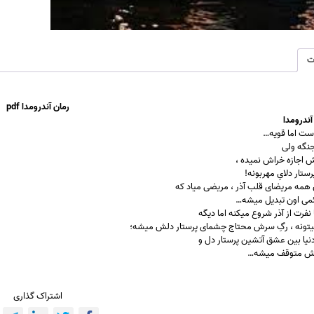
ت
رمان آندرومدا pdf
ندرومدا
است اما قویه…
نگه ولی
 اجازه خ
راش نم
یده ،
تار دلایِ مهربونه!
ن همه
مریضا
ی
قلب آذر ، م
ریضی میاد که
ئمی اون تبدیل میشه…
نفرت از آذر شروع
میکنه
اما دیگه
یتونه ، رگِ سرش محتاج چشمای پرس
تار دل
ش میشه؛
نیا بین عشق آتشین پرستار دل و
هش متوقف میشه…
اشتراک گذاری