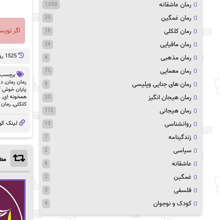
رمان عاشقانه
1,050
رمان غمگین
29
اگر نویس
رمان کلکلی
18
رمان مافیایی
24
1525 روز پيش
رمان مذهبی
4
رمان معمایی
75
برچسب 
رمان رمان
,
دا
رمان های جنایی وپلیسی
9
پایان خوش pdf
همخونه ای
,
ر
رمان هیجان انگیز
20
کلکلی
,
رمان 
رمان هیجانی
172
لینک کو
روانشناسی
13
زندگینامه
7
سیاسی
2
مطا
عاشقانه
8
غمگین
2
فلسفی
5
کودک و نوجوان
4