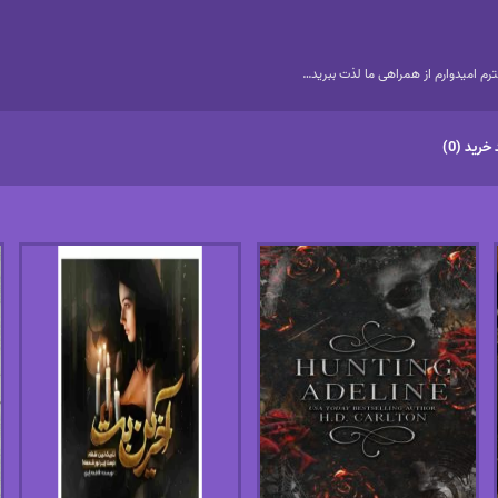
م امیدوارم از همراهی ما لذت ببرید…
خرید (0)