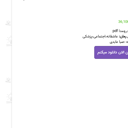
ومدا pdf
رمان:
عاشقانه،اجتماعی،پزشکی
 :صبا عابدی
 الان دانلود میکنم