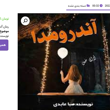
00:32
دسته بندی نشده
تومان
36,100
رمان آندر
موضوع 
نویسنده
رمان
همین
آندرومدا
pdf
عدد