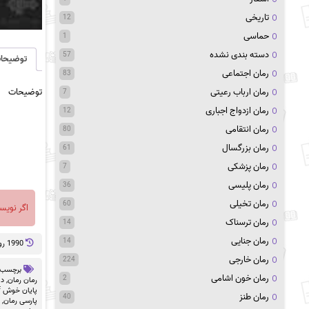
تاریخی
12
حماسی
1
دسته بندی نشده
57
توضیحا
رمان اجتماعی
83
توضیحات
رمان ارباب رعیتی
7
رمان ازدواج اجباری
12
رمان انتقامی
80
رمان بزرگسال
61
رمان پزشکی
7
رمان پلیسی
36
رمان تخیلی
60
اگر نویس
رمان ترسناک
14
رمان جنایی
14
1990 روز پيش
رمان خارجی
224
برچسب 
رمان خون اشامی
2
رمان رمان
,
دا
پایان خوش pdf
رمان طنز
40
پارسی رمان
,