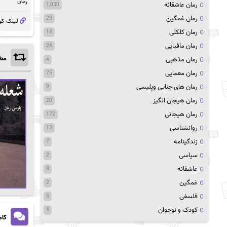
رمان
رمان عاشقانه
1,050
رمان غمگین
29
لینک کو
رمان کلکلی
18
رمان مافیایی
24
مطا
رمان مذهبی
4
رمان معمایی
75
رمان های جنایی وپلیسی
9
رمان هیجان انگیز
20
رمان هیجانی
172
روانشناسی
13
زندگینامه
7
سیاسی
2
عاشقانه
8
غمگین
2
فلسفی
5
کودک و نوجوان
4
کام