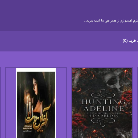
م امیدوارم از همراهی ما لذت ببرید…
خرید (0)