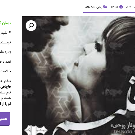
12:31
رمان عاشقانه
تومان
41,800
#اقلیم
نویسنده
ژانر: عا
تعداد صف
خلاصه :
دختر حا
قاچاقی 
نام ستی
همه چیز
او را از
رمان
همین
اقلیم
pdf
عدد