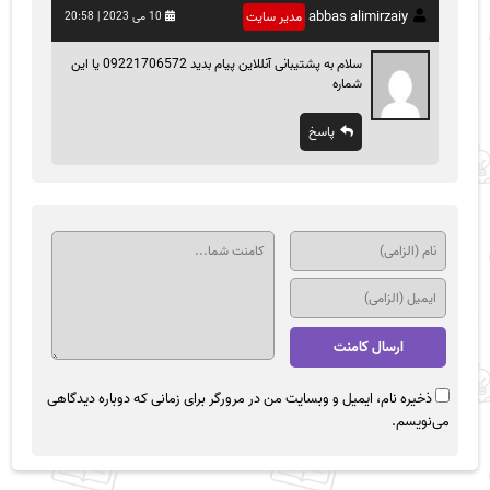
abbas alimirzaiy
مدیر سایت
10 می 2023 | 20:58
سلام به پشتیبانی آنللاین پیام بدید 09221706572 یا این
شماره
پاسخ
ذخیره نام، ایمیل و وبسایت من در مرورگر برای زمانی که دوباره دیدگاهی
می‌نویسم.