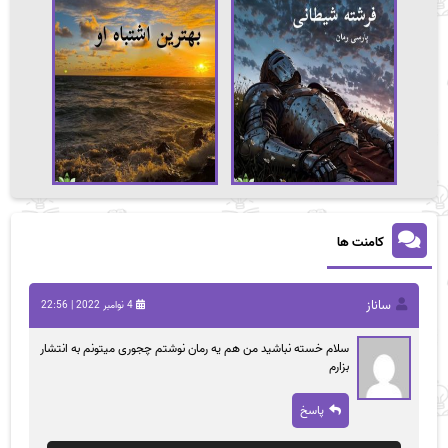
کامنت ها
ساناز
4 نوامبر 2022 | 22:56
سلام خسته نباشید من هم یه رمان نوشتم چجوری میتونم به انتشار
بزارم
پاسخ