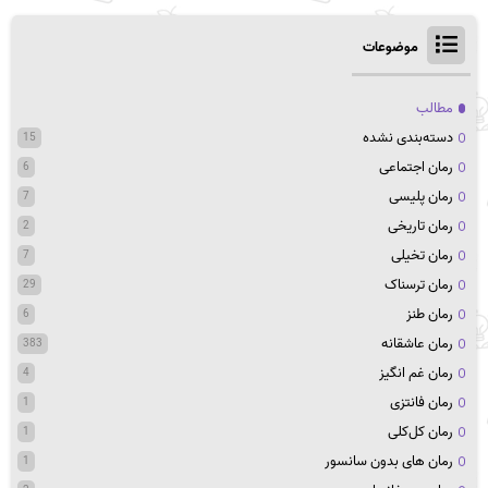
موضوعات
مطالب
دسته‌بندی نشده
15
رمان اجتماعی
6
رمان پلیسی
7
رمان تاریخی
2
رمان تخیلی
7
رمان ترسناک
29
رمان طنز
6
رمان عاشقانه
383
رمان غم انگیز
4
رمان فانتزی
1
رمان کل‌کلی
1
رمان های بدون سانسور
1