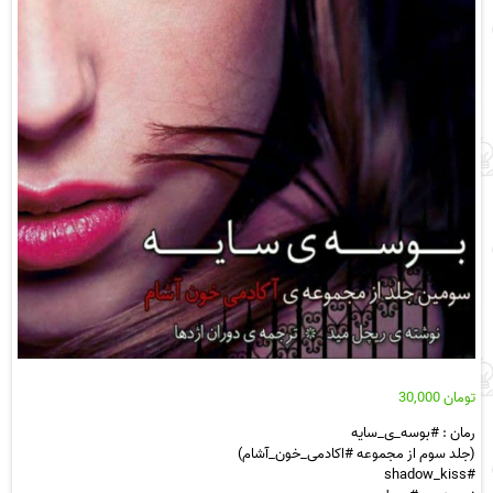
تومان
30,000
رمان : #بوسه_ی_سایه
(جلد سوم از مجموعه #اکادمی_خون_آشام)
#shadow_kiss