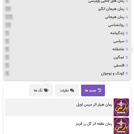
رمان های جنایی وپلیسی
9
رمان هیجان انگیز
20
رمان هیجانی
172
روانشناسی
13
زندگینامه
7
سیاسی
2
عاشقانه
8
غمگین
2
فلسفی
5
کودک و نوجوان
4
جدید ها
نظرات
تگ ها
رمان هیلر اثر میس اویل
رمان نطفه اثر گل رز قرمز