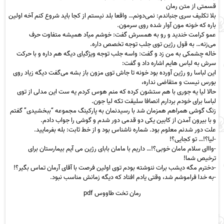
قسمتی از متن رمان
بلا تكلیف سری جنباندم: نمی‌دونم… واقعا بلد نیستم از کجا باید شروع کنم آخه اولین
باره که خونه مون آوار شده روی سرمون.
عمو کرامت خندید و رو به همسرش گفت: خوشم میآد همیشه متفاوت حرف
می‌زنه… به قول رژین توی جلب توجه تخصص داره.
خاله چشمکی به من زد و گفت: واسه جلب توجه ویژگیای دیگه هم داره و با حرکت
سرش به لباس هایم اشاره داد و گفت:
این لباسا رو رژین آورده بود خونه تا جاش توی مزون باز بشه می‌گفت دیگه زیاد روی
بورس نیست و متقاضی نداره،
حالا لیا یه جوری با هم ستشون کرده که منم هوس کردم یه ست این مدلی از توی
لباسا برای خودم بردارم انصافا سلیقت تكه ليا جون.
زنگ گوشی همراهم همزمان شد با رسیدنمان به پارکینگ مجموعه “ببخشیدی” گفتم
و با بیرون آمدن از کابین یکی دو قدمی دور شدم و گوشی را جواب دادم.
علت دور شدنم معلوم بود. شماره ناشناس بود و از خط ثابت: بله بفرمایید.
-لیا؟!… تو کجایی؟!
-وااای سلام مامان خوبی؟!… داریم با مامان بابای رژین می آیم بیمارستان برای
ترخیص شما!
-دخترم مگه دیشب برات ننوشته بودم توی اولین فرصت با آقای آرمان تماس بگیر؟!
-به خدا فراموشم شد، وقتی یادم افتاد که دیگه زمانش مناسب نبود.
رمان تخت طاووس pdf