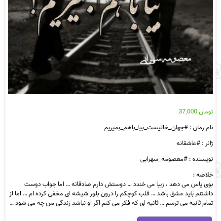
تومان
37,000
نام رمان : #جهان_خالیست_بیا_باهم_بمیریم
ژانر : #عاشقانه
نویسنده : #معصومه_سهرابی
خلاصه :
بوی یاس می دهد ، زیبا می خندد … دوستش دارم صادقانه … اما جواب دوست
داشتنم باید عشق باشد … قلب کوچکم را درون بلور شیشه ای مخفی کرده ام … اما از
تمام ثانیه می ترسم … ثانیه ای که فکر می کنم اگر او نباشد زندگی من چه می شود …
رمان