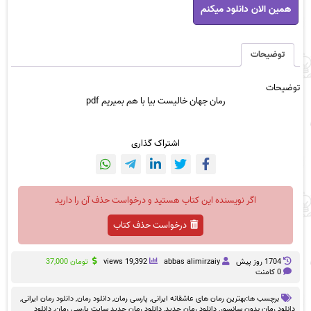
همین الان دانلود میکنم
جهان
خالیست
بیا
با
توضیحات
هم
بمیریم
توضیحات
pdf
رمان جهان خالیست بیا با هم بمیریم pdf
عدد
اشتراک گذاری
اگر نویسنده این کتاب هستید و درخواست حذف آن را دارید
درخواست حذف کتاب
1704 روز پيش
abbas alimirzaiy
19,392 views
تومان
37,000
0 کامنت
برچسب ها:
بهترین رمان های عاشقانه ایرانی
,
پارسی رمان
,
دانلود رمان
,
دانلود رمان ایرانی
,
دانلود رمان بدون سانسور
,
دانلود رمان جدید
,
دانلود رمان جدید سایت پارسی رمان
,
دانلود