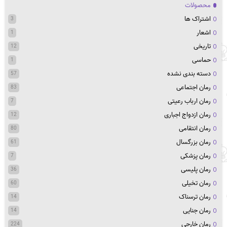
محصولات
اشتراک ها
3
اشعار
1
تاریخی
12
حماسی
1
دسته بندی نشده
57
رمان اجتماعی
83
رمان ارباب رعیتی
7
رمان ازدواج اجباری
12
رمان انتقامی
80
رمان بزرگسال
61
رمان پزشکی
7
رمان پلیسی
36
رمان تخیلی
60
رمان ترسناک
14
رمان جنایی
14
رمان خارجی
224