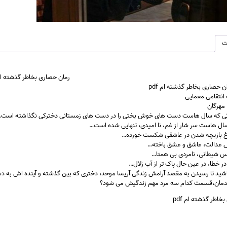
ت
رمان
حصاری بخاطر گذشته ام f
ن حصاری بخاطر گذشته ام pdf
ه انتقامی معمایی
مهرگان
گی که سال هاست دست های خوش بختی را در دست های زمستانی دخترکی نگذاشته است
ال هاست سر شار از غم، نا امیدی، تنهایی شده است…
اغ بازیچه شدن در عاشقی شکست خورده…
 عدالت، عاشق و عشق باخته…
نس شیطانی، نامردی بی همتا…
ر خطا، در عین حال پاک تر از آب زلال…
باشید تا رسیدن به مقصد آرامش زندگی آریسا موحد، دختری که بین گذشته و آینده اش به د
یدمان،قسمت کدام سه مرد مهم زندگیش می شود؟
خاطر گذشته ام pdf