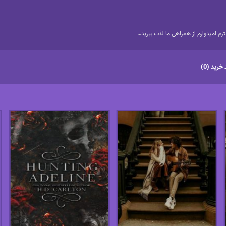
م امیدوارم از همراهی ما لذت ببرید…
خرید (0)