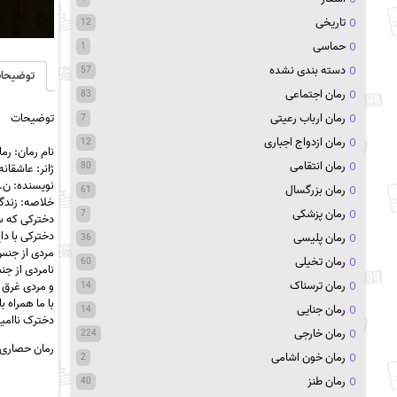
تاریخی
12
حماسی
1
دسته بندی نشده
57
توضیحا
رمان اجتماعی
83
توضیحات
رمان ارباب رعیتی
7
رمان ازدواج اجباری
12
نام رمان: رما
رمان انتقامی
80
ژانر: عاشقان
نویسنده: ن.
رمان بزرگسال
61
خلاصه: زند
رمان پزشکی
7
دخترکی که س
دخترکی با د
رمان پلیسی
36
مردی از جنس
رمان تخیلی
60
نامردی از ج
رمان ترسناک
و مردی غرق د
14
با ما همراه 
رمان جنایی
14
دخترک ناام
رمان خارجی
224
رمان حصاری ب
رمان خون اشامی
2
رمان طنز
40