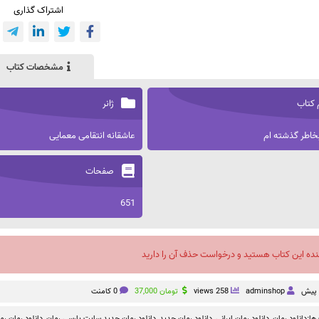
اشتراک گذاری
مشخصات کتاب
 کتاب
ژانر
خاطر گذشته ام
عاشقانه انتقامی معمایی
صفحات
651
نده این کتاب هستید و درخواست حذف آن را دارید
adminshop
258 views
تومان
37,000
0 کامنت
ها:
دانلود رمان
,
دانلود رمان ایرانی
,
دانلود رمان جدید
,
دانلود رمان جدید سایت پارسی رمان
,
دانلود رمان رم