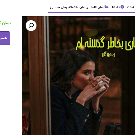
18:33
رمان انتقامی
,
رمان عاشقانه
,
رمان معمایی
تومان
37,000
رمان
همین
حصاری
بخاطر
گذشته
ام
pdf
عدد