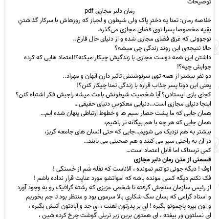
توضیحات
رمان دلبر مجازی
pdf
خلاصه رمان: تمنا یه دخترِ پاک ولی شیطون و لجباز که روزهاش با سرکار گذاشتنِ
بقیه مخصوصا پسرا توی فضای مجازی می‌گذره.
نوجوونی که غرق فضای مجازی شده و از دنیای حال فارغ..
حالا نتیجه‌ی این روند زندگی چی میشه؟
داشتن این همه دوست مجازی با زندگیش چیکار میکنه؟!اعتماد هایی که کرده
جوابش چیه؟!
دو نفر بیشتر از همه توی سرنوشتش تاثیر دارن آیهان و مهراد..
یعنی این دوتا پسر جذاب قراره با زندگی تمنا چیکار کنن؟!
کجای بازی ایستادن؟ آیا
شخصیت
شیطونش باعث میشه راجبش فکر اشتباه کنن؟
اینجا دنیای مجازی است…دنیایی معکوسِ دنیای حقیقی…
همان جایی که ما پشت حصار سیم ها و
خطوط
ارتباطی پنهان شده ایم…
همان جایی که هر چه با هم بیگانه تر باشیم،
بیشتر به هم نزدیک می شویم…جایی که حتی انسان های جامعه گریز،
در آن به راحتی سیر می کنند و هم صحبتی می یابند…
کمی ترسناک اما
قابل اعتماد
است…
قسمتی از متن رمان دلبر مجازی
اوف ! دیگه جونی تو تنم نمونده ، الاناست که نفله شم از خستگی !
فک نکنم دیگه کسی مونده باشه که امواتشو مورد عنایت قرار نداده باشم !
از رئیس سازمان سنجش گرفته تا شخص عزیزی که رشته گرافیک رو به وجود آورد
و استاد گرامی که بسان سگ شکاري بالا سرمون بود و منتظر بود تا جم بخوریم
و اون بپره پاچمونو بگیره ! اي بر پدرتون لعنت ، اي جد و آبادتون آتیش بگيره ،
اي نسلتون ور بيفته ، اي همتون برين زير تریلی گوشت چرخ کرده شین ،