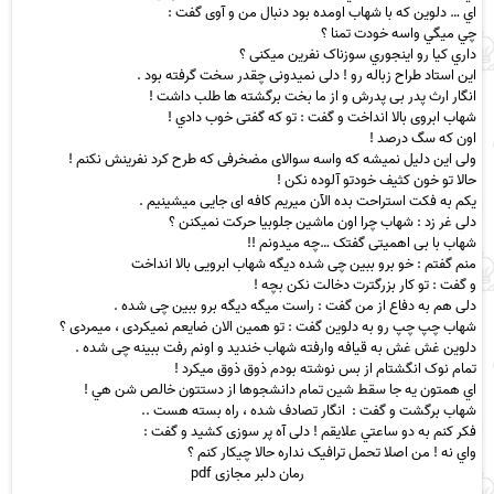
اي … دلوین که با شهاب اومده بود دنبال من و آوی گفت :
چي ميگي واسه خودت تمنا ؟
داري کیا رو اينجوري سوزناک نفرین میکنی ؟
این استاد طراح زباله رو ! دلی نمیدونی چقدر سخت گرفته بود .
انگار ارث پدر بی پدرش و از ما بخت برگشته ها طلب داشت !
شهاب ابروی بالا انداخت و گفت : تو که گفتی خوب دادي !
اون که سگ درصد !
ولی این دلیل نمیشه که واسه سوالای مضخرفی که طرح کرد نفرینش نکنم !
حالا تو خون کثیف خودتو آلوده نکن !
یکم به فکت استراحت بده الآن میریم کافه ای جایی میشینیم .
دلی غر زد : شهاب چرا اون ماشین جلوبیا حرکت نمیکنن ؟
شهاب با بی اهمیتی گفتک …چه میدونم !!
منم گفتم : خو برو ببین چی شده دیگه شهاب ابرویی بالا انداخت
و گفت : تو کار بزرگترت دخالت نکن بچه !
دلی هم به دفاع از من گفت : راست میگه دیگه برو ببین چی شده .
شهاب چپ چپ رو به دلوین گفت : تو همین الان ضایعم نمیکردی ، میمردی ؟
دلوین غش غش به قیافه وارفته شهاب خندید و اونم رفت ببینه چی شده .
تمام نوک انگشتام از بس نوشته بودم ذوق ذوق میکرد !
اي همتون یه جا سقط شین تمام دانشجوها از دستتون خالص شن هي !
شهاب برگشت و گفت : انگار تصادف شده ، راه بسته هست ..
فکر کنم به دو ساعتي علايقم ! دلی آه پر سوزی کشید و گفت :
واي نه ! من اصلا تحمل ترافیک نداره حالا چیکار کنم ؟
رمان دلبر مجازی
pdf