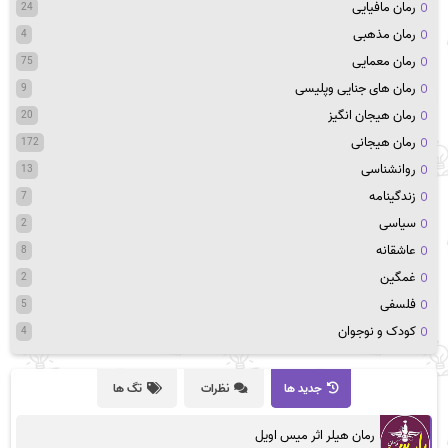
رمان مافیایی
24
رمان مذهبی
4
رمان معمایی
75
رمان های جنایی وپلیسی
9
رمان هیجان انگیز
20
رمان هیجانی
172
روانشناسی
13
زندگینامه
7
سیاسی
2
عاشقانه
8
غمگین
2
فلسفی
5
کودک و نوجوان
4
جدید ها
نظرات
تگ ها
رمان هیلر اثر میس اویل