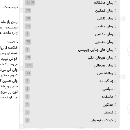
رمان عاشقانه
1,050
توضیحات
رمان غمگین
29
رمان کلکلی
18
رمان راز ماه pdf
رمان مافیایی
24
نویسنده: ری
ژانر: عاشقان
رمان مذهبی
4
رمان معمایی
خلاصه:
75
خلاصه از زبا
رمان های جنایی وپلیسی
9
همه اون بیر
رمان هیجان انگیز
20
خوش تیپ، خ
می‌بینی؟ همه
رمان هیجانی
172
ولی کی می‌تو
روانشناسی
13
کدوم دختری 
ولی همین گر
زندگینامه
7
حامی و پشتی
سیاسی
2
اون راز من‌‌و
عاشقانه
من اِریک هس
8
غمگین
2
فلسفی
5
کودک و نوجوان
4