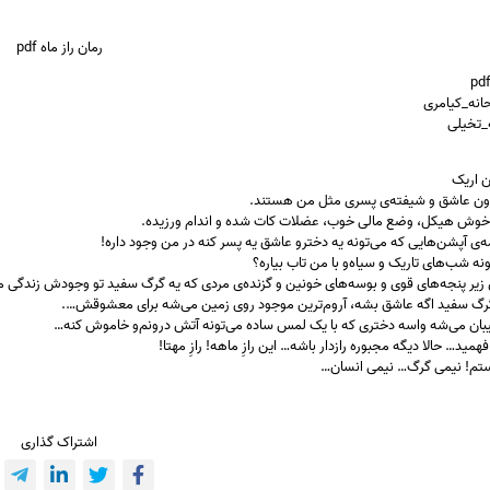
رمان راز ماه pdf
حانه_کیامری
ه_تخیلی
ن اریک
ون عاشق و شیفته‌ی پسری مثل من هستند.
وش هیکل، وضع مالی خوب، عضلات کات شده و اندام ورزیده.
‌ی آپشن‌هایی که می‌تونه یه دخترو عاشق یه پسر کنه در من وجود داره!
نه شب‌های تاریک و سیاه‌و با من تاب بیاره؟
زیر پنجه‌های قوی و بوسه‌های خونین و گزنده‌ی مردی که یه گرگ سفید تو وجودش زندگی می
گ سفید اگه عاشق بشه، آروم‌ترین موجود روی زمین می‌شه برای معشوقش….
بان می‌شه واسه دختری که با یک لمس ساده می‌تونه آتش درونم‌و خاموش کنه…
 فهمید… حالا دیگه مجبوره رازدار باشه… این رازِ ماهه! رازِ مهتا!
تم! نیمی گرگ… نیمی انسان…
اشتراک گذاری