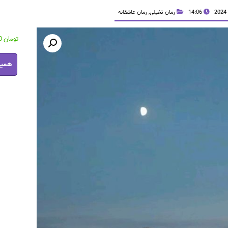
14:06
رمان تخیلی
,
رمان عاشقانه
تومان
38,600
رمان
همین
راز
ماه
pdf
عدد