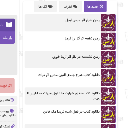
جدید ها
نظرات
تگ ها
رمان هیلر اثر میس اویل
نام
راز ماه
رمان نطفه اثر گل رز قرمز
رمان نشسته در نظر اثر آزیتا خیری
دانلود کتاب شرح جامع قانون مدنی اثر بیات
اگر نویس
دانلود کتاب خدای شرارت جلد اول میراث خدایان رینا
کنت
784 روز پيش
برچسب 
دانلود کتاب در قفل شده فریدا مک فادن
دانلود رمان 
لینک کو