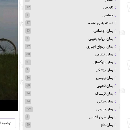
تاریخی
12
حماسی
1
دسته بندی نشده
57
رمان اجتماعی
83
رمان ارباب رعیتی
7
رمان ازدواج اجباری
12
رمان انتقامی
80
رمان بزرگسال
61
رمان پزشکی
7
رمان پلیسی
36
رمان تخیلی
60
رمان ترسناک
14
رمان جنایی
14
رمان خارجی
224
رمان خون اشامی
2
توضیحا
رمان طنز
40