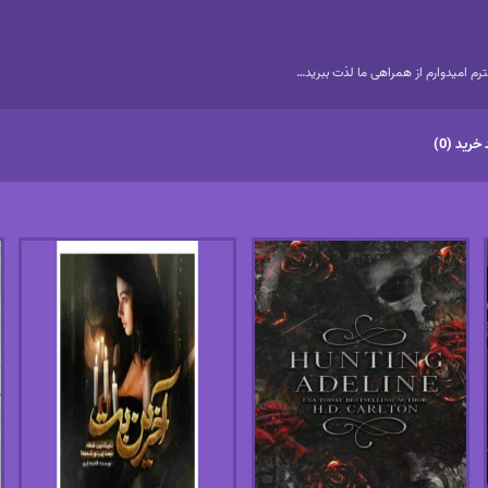
م امیدوارم از همراهی ما لذت ببرید…
خرید (0)