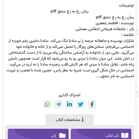
توضیحات
رمان رج به رج عشق pdf
رمان رج به رج
عشق
pdf
نویسنده : فاطمه_جعفری
ژانر : عاشقانه هیجانی انتقامی معمایی
خلاصه :
تفکرات پوسیده و جاهلانه عرصه را بر سادنا تنگ می‌کند. سادنا دختری زخم خورده از
احساسی بی‌فرجام، سختی‌های روزگار را تحمل نمی‌کند و از خانه و خانواده خود
می‌گریزد‌. جایی دور از خانواده به آرامشی ساختگی پناه می‌برد تا از دست گذشته‌اش
در امان باشد. این میان سادنا با مردی رو به رو می‌شود که قرار‌ است همچون نامش
پناه باشد. تقابل سادنا با مردی که هر کارش قلب رنجیده سادنا را به لرزه در می‌آورد.
احساسی در حال شکل گیری‌ است شبیه به عطر یاس، عجین شده با تعصب و غیرت،
احساسی به نام عشق…..
اشتراک گذاری
مشخصات کتاب
نام کتاب
ژانر