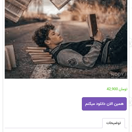
تومان
42,900
رمان
همین الان دانلود میکنم
رج
به
رج
عشق
توضیحات
pdf
عدد