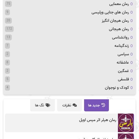
رمان معمایی
75
رمان های جنایی وپلیسی
9
رمان هیجان انگیز
20
رمان هیجانی
172
روانشناسی
13
زندگینامه
7
سیاسی
2
عاشقانه
8
غمگین
2
فلسفی
5
کودک و نوجوان
4
جدید ها
نظرات
تگ ها
رمان هیلر اثر میس اویل