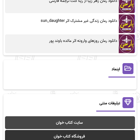
دانلود رمان زهر زیبا از رینا کنت ترجمه فارسی
دانلود رمان زندگی غیر مشترک اثر sun_daughter
دانلود رمان روزهای وارونه اثر مائده باوند پور
اینماد
تبلیغات متنی
سایت کتاب خوان
فروشگاه کتاب خوان