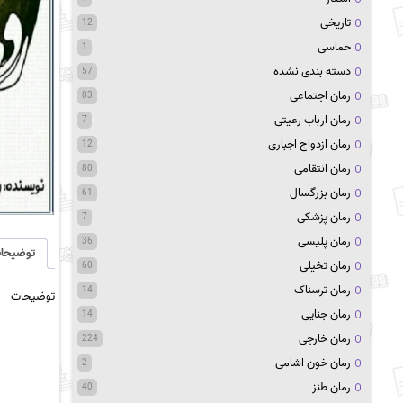
تاریخی
12
حماسی
1
دسته بندی نشده
57
رمان اجتماعی
83
رمان ارباب رعیتی
7
رمان ازدواج اجباری
12
رمان انتقامی
80
رمان بزرگسال
61
رمان پزشکی
7
رمان پلیسی
36
توضیحا
رمان تخیلی
60
رمان ترسناک
14
توضیحات
رمان جنایی
14
رمان خارجی
224
رمان خون اشامی
2
رمان طنز
40