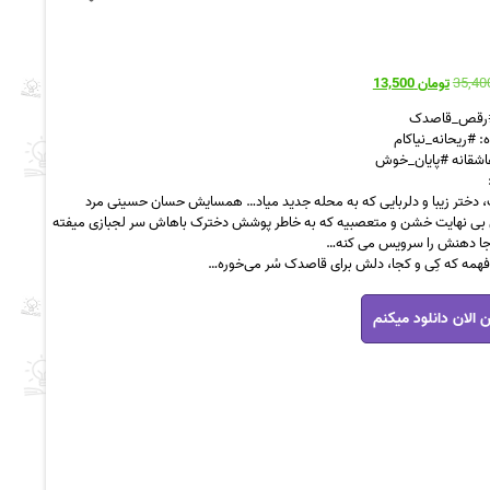
قیمت
قیمت
تومان
13,500
اصلی
فعلی
#رقص_قاصدک
تومان 35,400
تومان 13,500
: #ریحانه_نیاکام
بود.
است.
عاشقانه #پایان_خوش
دختر زیبا و دلربایی که به محله جدید میاد… همسایش حسان حسینی مرد
بی نهایت خشن و متعصبیه که به خاطر پوشش دخترک باهاش سر لجبازی میفته
جا دهنش را سرویس می کنه…
‌فهمه که کِی و کجا، دلش برای قاصدک سُر می‌خوره…
 الان دانلود میکنم