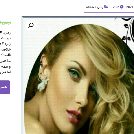
12:22
رمان عاشقانه
تومان
35,400
رمان: 
نویسنده
ژانر: #
خلاصه:
قاصدک، 
مذهبی 
و همه 
اما نمی
رمان
همین
رقص
قاصدک
pdf
عدد