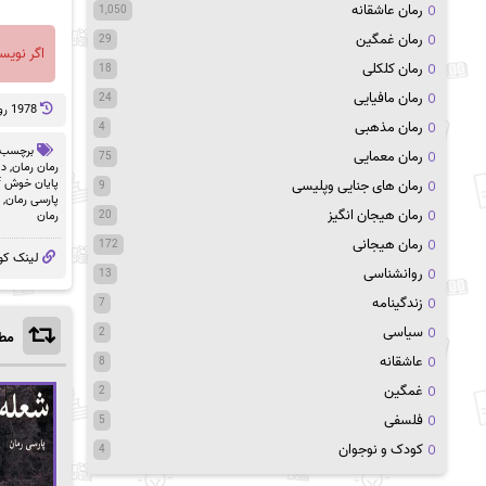
رمان عاشقانه
1,050
رمان غمگین
29
اگر نویس
رمان کلکلی
18
رمان مافیایی
24
1978 روز پيش
رمان مذهبی
4
برچسب 
رمان معمایی
75
رمان رمان
,
دا
پایان خوش pdf
رمان های جنایی وپلیسی
9
پارسی رمان
,
رمان هیجان انگیز
رمان
20
رمان هیجانی
172
لینک کو
روانشناسی
13
زندگینامه
7
سیاسی
2
مطا
عاشقانه
8
غمگین
2
فلسفی
5
کودک و نوجوان
4