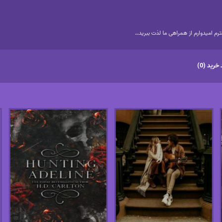
م امیدوارم از همراهی ما لذت ببرید…
خرید (0)