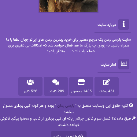
درباره سایت
سایت پارسی رمان یک مرجع معتبر برای خرید بهترین رمان های ایرانو جهان لطفا با ما
همراه باشید به زودی اپ بزرگ ما هم فعال خواهد شد که امکانات بی نظیری برای
شما خواد داشت ... منتظر باشید ...
آمار سایت
451 نوشته
1435 محصول
209 کامنت
526 کاربر
کلیه حقوق این وبسایت متعلق به "
پارسی رمان
" بوده و هر گونه کپی برداری ممنوع
میباشد!
طبق ماده 12 فصل سوم قانون جرائم رایانه ای کپی برداری از قالب و محتوا پیگرد قانونی
خواهد داشت.
طراح : تمپ کده