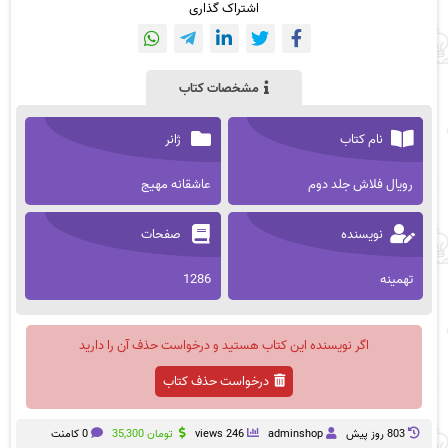
اشتراک گذاری
مشخصات کتاب
نام کتاب
ژانر
رویال فلاش جلد دوم
عاشقانه مهیج
نویسنده
صفحات
تهمینه
1286
اگر نویسنده این کتاب هستید و درخواست حذف آن را دارید
درخواست حذف کتاب
803 روز پيش
adminshop
246 views
تومان
35,300
0 کامنت