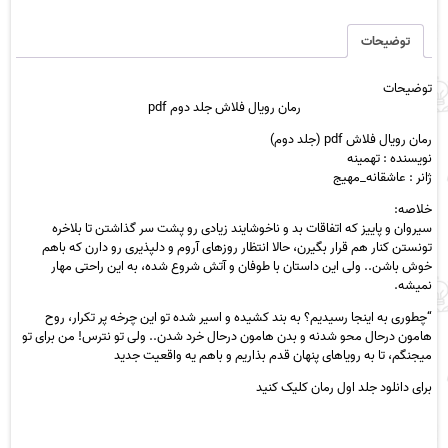
جلد
دوم
توضیحات
pdf
عدد
توضیحات
رمان رویال فلاش جلد دوم pdf
رمان رویال فلاش pdf (جلد دوم)
نویسنده : تهمینه
ژانر : عاشقانه_مهیج
خلاصه:
سیروان و پاییز که اتفاقات بد و ناخوشایند زیادی رو پشت سر گذاشتن تا بلاخره
تونستن کنار هم قرار بگیرن، حالا انتظار روزهای آروم و دلپذیری رو دارن که باهم
خوش باشن.. ولی این داستان با طوفان و آتش شروع شده، به این راحتی مهار
نمیشه.
“چطوری به اینجا رسیدیم؟ به بند کشیده و اسیر شده تو این چرخه پر تکرار، روح
هامون درحال محو شدنه و بدن هامون درحال خرد شدن.. ولی تو نترس! من برای تو
میجنگم، تا به رویاهای پنهان قدم بذاریم و باهم یه واقعیت جدید
برای دانلود جلد اول رمان کلیک کنید