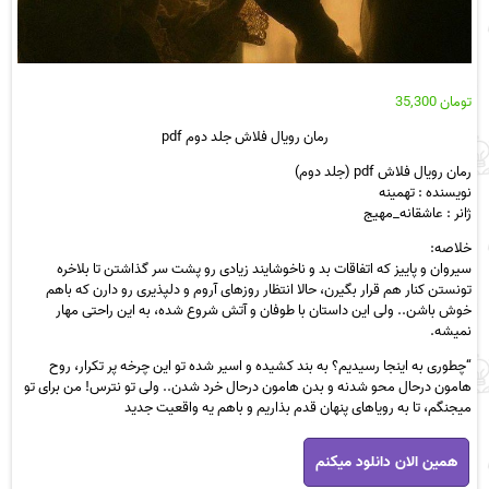
تومان
35,300
رمان رویال فلاش جلد دوم pdf
رمان رویال فلاش pdf (جلد دوم)
نویسنده : تهمینه
ژانر : عاشقانه_مهیج
خلاصه:
سیروان و پاییز که اتفاقات بد و ناخوشایند زیادی رو پشت سر گذاشتن تا بلاخره
تونستن کنار هم قرار بگیرن، حالا انتظار روزهای آروم و دلپذیری رو دارن که باهم
خوش باشن.. ولی این داستان با طوفان و آتش شروع شده، به این راحتی مهار
نمیشه.
“چطوری به اینجا رسیدیم؟ به بند کشیده و اسیر شده تو این چرخه پر تکرار، روح
هامون درحال محو شدنه و بدن هامون درحال خرد شدن.. ولی تو نترس! من برای تو
میجنگم، تا به رویاهای پنهان قدم بذاریم و باهم یه واقعیت جدید
رمان
همین الان دانلود میکنم
رویال
فلاش