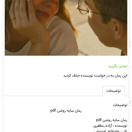
تماس بگیرید
این رمان به در خواست نویسنده حذف کردید
توضیحات
توضیحات
رمان سایه روشن pdf
رمان سایه روشن pdf
نویسنده : آزاده_مظفری
ژانر : عاشقانه_اجتماعی