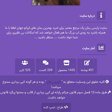
درباره سایت
سایت پارسی رمان یک مرجع معتبر برای خرید بهترین رمان های ایرانو جهان لطفا با ما
همراه باشید به زودی اپ بزرگ ما هم فعال خواهد شد که امکانات بی نظیری برای
شما خواد داشت ... منتظر باشید ...
آمار سایت
451 نوشته
1435 محصول
209 کامنت
525 کاربر
کلیه حقوق این وبسایت متعلق به "
پارسی رمان
" بوده و هر گونه کپی برداری ممنوع
میباشد!
طبق ماده 12 فصل سوم قانون جرائم رایانه ای کپی برداری از قالب و محتوا پیگرد قانونی
خواهد داشت.
طراح : تمپ کده