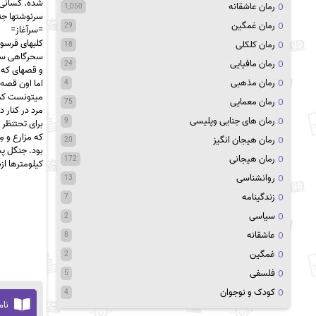
شده. کسانی ک
رمان عاشقانه
1,050
سرنوشتها جنگ
رمان غمگین
29
=سرآغاز=
کلبهای فرسود
رمان کلکلی
18
سحرگاهی سر
رمان مافیایی
24
و قصهای که ب
رمان مذهبی
اما اون قصه 
4
میتونست کمک
رمان معمایی
75
مرد در کنار 
رمان های جنایی وپلیسی
9
برای تحتنظر 
که مزارع و م
رمان هیجان انگیز
20
بود. جنگل پ
رمان هیجانی
172
کیلومترها از
روانشناسی
13
زندگینامه
7
سیاسی
2
عاشقانه
8
غمگین
2
فلسفی
5
کودک و نوجوان
4
نام