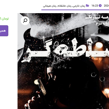
16:23
رمان خارجی
,
رمان عاشقانه
,
رمان هیجانی
تومان
30,000
رمان
همین
سلطه
گر
pdf
عدد