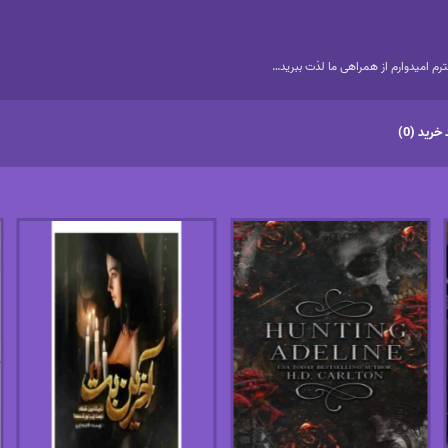
م امیدوارم از همراهی ما لذت ببرید…
خرید (0)