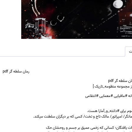
ت
رمان سلطه گر pdf
ن سلطه گر pdf
ز مجموعه منظومه_تاریک ]
انه #مافیایی #معمایی #انتقامی
وم برای #دانته_و_آمارا هست.
انگر/ امپراتور/ مالک تاج و تخت/ کسی که بر دیگران سلطنت میکند.
جات یافتگان؛ کسانی که زخمی عمیق بر جسم و روحشان حک