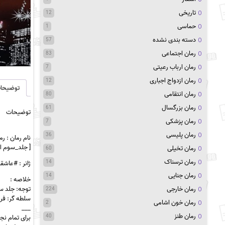
تاریخی
12
حماسی
1
دسته بندی نشده
57
رمان اجتماعی
83
رمان ارباب رعیتی
7
رمان ازدواج اجباری
12
توضیحا
رمان انتقامی
80
رمان بزرگسال
61
توضیحات
رمان پزشکی
7
رمان پلیسی
36
نام رمان : رما
[ جلد_سوم ا
رمان تخیلی
60
رمان ترسناک
14
ژانر : #عاشق
رمان جنایی
14
خلاصه :
توجه: جلد س
رمان خارجی
224
سلطه گر: فرم
رمان خون اشامی
2
___
رمان طنز
40
برای تمام ن