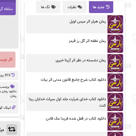
جدید ها
نظرات
تگ ها
سلطه گر
رمان هیلر اثر میس اویل
رمان نطفه اثر گل رز قرمز
اگر نویس
رمان نشسته در نظر اثر آزیتا خیری
815 روز پيش
دانلود کتاب شرح جامع قانون مدنی اثر بیات
برچسب 
دانلود رمان 
رمان
دانلود کتاب خدای شرارت جلد اول میراث خدایان رینا
کنت
لینک کو
دانلود کتاب در قفل شده فریدا مک فادن
دیگ