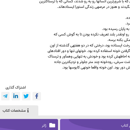
ه با شرورترین انسانها رو به رو شدند، کسانی که با ترسناکترین
یدند و هنوز در عرصهی زندگی استورا ایستادهاند.
ه.
د.
ه پایان رسیده بود.
رو اونقدر بلند تعریف نکرده بودن تا به گوش کسی که
ی بکنه برسه.
درخت ایستاده بود، درختی که در دو هفتهی گذشته از اون
گرفتن خونه استفاده کرده بود. خونهای تنها و دور افتادهای
ِه احاطهش کرده بود و خودش به تنهایی وهمآور و ترسناک
شت سرش، رودخونه چند متر جلوتر و نزدیکترین جاده
ش دور بود. اون خونه واقعا خونهی کابوسها بود.
اشتراک گذاری
مشخصات کتاب
 کتاب
ژانر