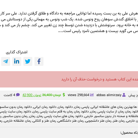
ش علی به بن بست رسیده اما توانایی مراجعه به دادگاه و طلاق گرفتن ندارد. علی سر کار
ر با اخلاق گندش سوهان روح ونوس شده. یک شب ونوس به مهمانی یکی از دوستانش می ر
ه به خانه برود. سرنوشتش با دزدیده شدن توسط چند زن تغییر می کند. چشم باز می کند و
نوس می گوید بیست و هشتمین نامزد رئیس است……
اشتراک گذاری
نده این کتاب هستید و درخواست حذف آن را دارید
قیمت
قیمت
abbas alimirzaiy
298,664 views
تومان
36,400
تومان
42,900
4 کامنت
اصلی
فعلی
تومان 36,400
تومان 42,900
ها:
بهترین رمان های عاشقانه ایرانی
,
پارسی رمان
,
دانلود رمان
,
دانلود رمان ایرانی
,
دانلود رمان بدون سانسو
بود.
است.
نلود رمان رمان از سایت پارسی رمان
,
دانلود رمان رمان به قلم سایت پارسی رمان
,
دانلود رمان سایت پارسی 
عاشقانه و صحنه دار بدون سانسور خارجی
,
دانلود رمان های سایت پارسی رمان
,
رمان
,
رمان بدون سانسور
,
ر
ن خارجی
,
رمان طنز
,
رمان طنز دانشجویی
,
رمان طنز دانشگاهی
,
رمان طنز و کلکلی
,
رمان عاشقانه خارجی
,
رم
تاه محصول: