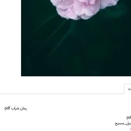
ت
رمان شراب pdf
احیل_مسیح