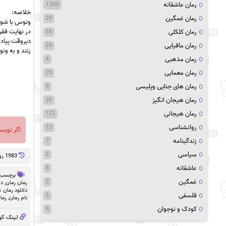
رمان عاشقانه
1,050
خلاصه:
رمان غمگین
29
ونوس با شوهر
در نهایت فق
رمان کلکلی
18
دیروقت پیاد
رمان مافیایی
24
زنند و به و
رمان مذهبی
4
رمان معمایی
75
رمان های جنایی وپلیسی
9
رمان هیجان انگیز
20
رمان هیجانی
172
روانشناسی
13
اگر نویس
زندگینامه
7
سیاسی
2
1983 روز پيش
عاشقانه
8
برچسب 
غمگین
2
رمان رمان
,
دا
دانلود رمان 
فلسفی
5
نام رمان
,
رما
کودک و نوجوان
4
لینک کو