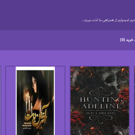
م امیدوارم از همراهی ما لذت ببرید…
خرید (0)