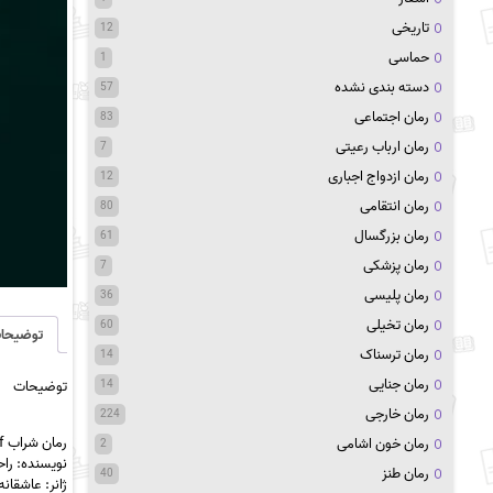
تاریخی
12
حماسی
1
دسته بندی نشده
57
رمان اجتماعی
83
رمان ارباب رعیتی
7
رمان ازدواج اجباری
12
رمان انتقامی
80
رمان بزرگسال
61
رمان پزشکی
7
رمان پلیسی
36
رمان تخیلی
60
توضیحا
رمان ترسناک
14
رمان جنایی
14
توضیحات
رمان خارجی
224
رمان شراب pdf
رمان خون اشامی
2
نویسنده: ر
رمان طنز
40
ژانر: عاشقانه