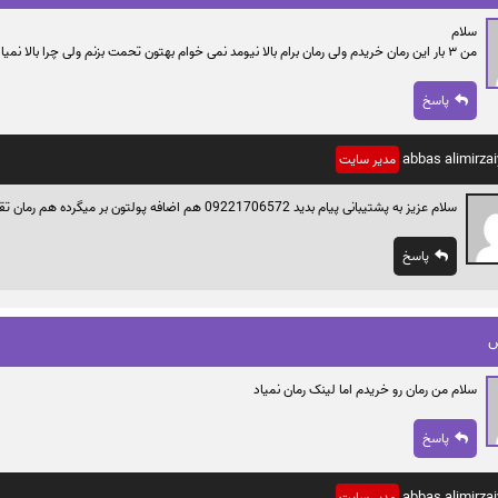
سلام
من ۳ بار این رمان خریدم ولی رمان برام بالا نیومد نمی خوام بهتون تحمت بزنم ولی چرا بالا نمیاد لطفا کمکم کنید چون من نزدیک به ۷۰ تومان هزینه کردم که این رمان برام بالا بیاد
پاسخ
abbas alimirzai
مدیر سایت
سلام عزیز به پشتیبانی پیام بدید 09221706572 هم اضافه پولتون بر میگرده هم رمان تقدیم میشه
پاسخ
س
سلام من رمان رو خریدم اما لینک رمان نمیاد
پاسخ
abbas alimirzai
مدیر سایت