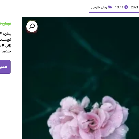
13:11
رمان خارجی
تومان
36,400
رمان: 
نویسنده
ژانر: #ع
خلاصه: 
رمان
همین
شراب
pdf
عدد