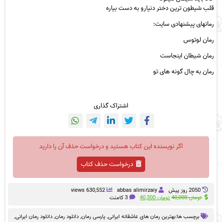
قلب شیطون ترین دختر دنیارو به دست بیاره
رمانهای پیشنهادی سایت:
رمان لوتوس
رمان شیطان اینجاست
رمان به چال گونه های تو
اشتراک گذاری
اگر نویسنده این کتاب هستید و درخواست حذف آن را دارید
درخواست حذف کتاب
2050 روز پيش
abbas alimirzaiy
630,552 views
قیمت
قیمت
تومان
40,000
تومان
40,300
3 کامنت
اصلی
فعلی
تومان 40,000
تومان 40,300
برچسب ها:
بهترین رمان های عاشقانه ایرانی
,
پارسی رمان
,
دانلود رمان
,
دانلود رمان ایرانی
,
بود.
است.