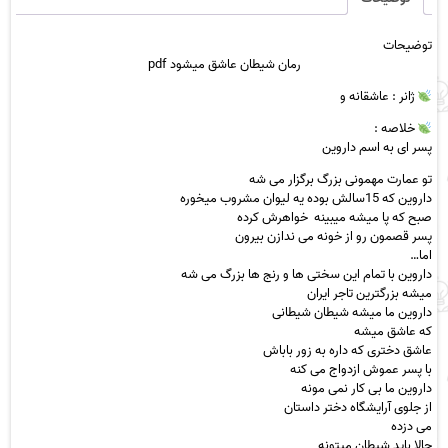
کامل
عدد
توضیحات
رمان شیطان عاشق میشود pdf
ژانر :
عاشقانه
و
خلاصه :
پسر ای به اسم داروین
تو عمارت مهمونی بزرگ برگزار می شه
داروین که 15سالش بوده یه لیوان مشروب میخوره
صبح که پا میشه میبینه خواهرش کرده
پسر قصمون رو از خونه می ندازن بیرون
اما…
داروین با تمام این سختی ها و رنج ها بزرگ می شه
میشه بزرگترین تاجر ایران
داروین ما میشه شیطان شیطانی
که عاشق میشه
عاشق دختری که داره به زور باباش
با پسر عموش ازدواج می کنه
داروین ما بی کار نمی مونه
از جلوی آرایشگاه دختر داستان
می دزده
حالا باید شیطان میتونه