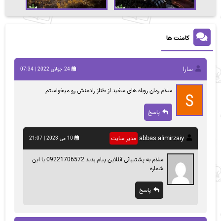
کامنت ها
سارا
24 جولای 2022 | 07:34
سلام رمان روباه های سفید از طناز رادمنش رو میخواستم
پاسخ
abbas alimirzaiy
مدیر سایت
10 می 2023 | 21:07
سلام به پشتیبانی آنللاین پیام بدید 09221706572 یا این
شماره
پاسخ