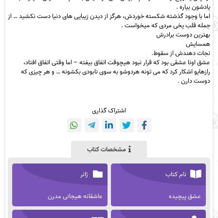
یادشون بیاره .
اما با وجود گذشته شکسته خوردش، هرگز از دیدن زیبایی های دنیا دست نکشید … از
جمله قلب یخی مردی که میخواست .
بهترین دوست برادرش
همسایش
نجات دهندش از سقوط.
عشق اونا عشقی بود که قرار نبود هیچوقت اتفاق بیفته – اما وقتی اتفاق افتاد،
رازهایو اشکار کرد که می تونه هردوشو به سوی نابودی بکشونه … و هر چیزی که
دوست دارن .
اشتراک گذاری
مشخصات کتاب
نام کتاب
ژانر
عشق پیچیده
عاشقانه هیجانی مدرن