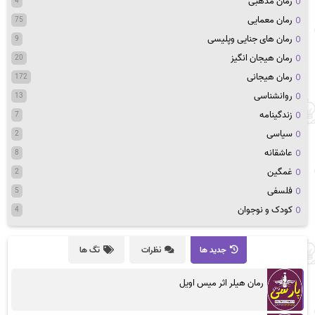
رمان مذهبی
4
رمان معمایی
75
رمان های جنایی وپلیسی
9
رمان هیجان انگیز
20
رمان هیجانی
172
روانشناسی
13
زندگینامه
7
سیاسی
2
عاشقانه
8
غمگین
2
فلسفی
5
کودک و نوجوان
4
جدید ها
نظرات
تگ ها
رمان هیلر اثر میس اویل