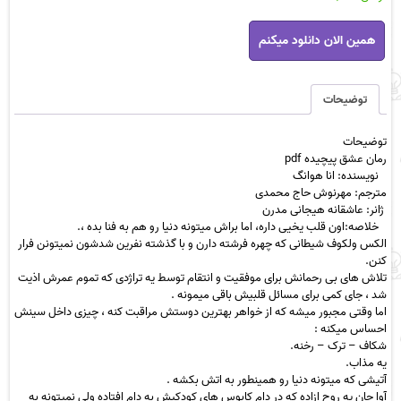
رمان
همین الان دانلود میکنم
عشق
پیچیده
pdf
عدد
توضیحات
توضیحات
رمان عشق پیچیده pdf
نویسنده: انا هوانگ
مترجم: مهرنوش حاج محمدی
ژانر: عاشقانه هیجانی مدرن
خلاصه:اون قلب یخیی داره، اما براش میتونه دنیا رو هم به فنا بده ،.
الکس ولکوف شیطانی که چهره فرشته دارن و با گذشته نفرین شدشون نمیتونن فرار
کنن.
تلاش های بی رحمانش برای موفقیت و انتقام توسط یه تراژدی که تموم عمرش اذیت
شد ، جای کمی برای مسائل قلبیش باقی میمونه .
اما وقتی مجبور میشه که از خواهر بهترین دوستش مراقبت کنه ، چیزی داخل سینش
احساس میکنه :
شکاف – ترک – رخنه.
یه مذاب.
آتیشی که میتونه دنیا رو همینطور به اتش بکشه .
آوا چان یه روح ازاده که در دام کابوس های کودکیش به دام افتاده ولی نمیتونه به