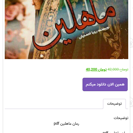
قیمت
قیمت
تومان
42,000
تومان
40,200
اصلی
فعلی
رمان
تومان 42,000
تومان 40,200
همین الان دانلود میکنم
ماهلین
بود.
است.
pdf
عدد
توضیحات
توضیحات
رمان ماهلین pdf