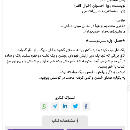
رمان ماهلین pdf
نویسنده: رویا_احمدیان (خیال_الف)
ژانر: عاشقانه_مذهبی_انتقامی
خلاصه:
دختری معصوم و تنها در مقابل مردی عیاش…
ماهلین(هاله‌ماه، خرمن‌ماه)…
★فصل اول: ســـرنــوشــتـــ★
پلک‌های پف کرده و درد ناکش را به سختی گشود و اتاق بزرگ را از نظر گذراند‌.
اتاق بزرگی که تنها یک میز آرایش قهوه‌ای روشن و یک تخت دو نفره سفید رنگ و ساده
در آن به چشم می آمد. متوجه شد اتاق حتی پرده هم ندارد و چشمش را روی نور تیزِ
آفتاب با اخم بست.
دیشب زندگی برایش ناقوس مرگ نواخته بود…
به یکباره صدای خشن و کمی گرفته محمد در گوشش پیچید.
اشتراک گذاری
مشخصات کتاب