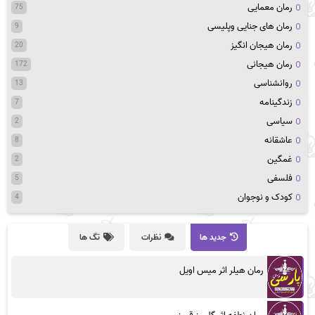
رمان معمایی
75
رمان های جنایی وپلیسی
9
رمان هیجان انگیز
20
رمان هیجانی
172
روانشناسی
13
زندگینامه
7
سیاسی
2
عاشقانه
8
غمگین
2
فلسفی
5
کودک و نوجوان
4
جدید ها
نظرات
تگ ها
رمان هیلر اثر میس اویل