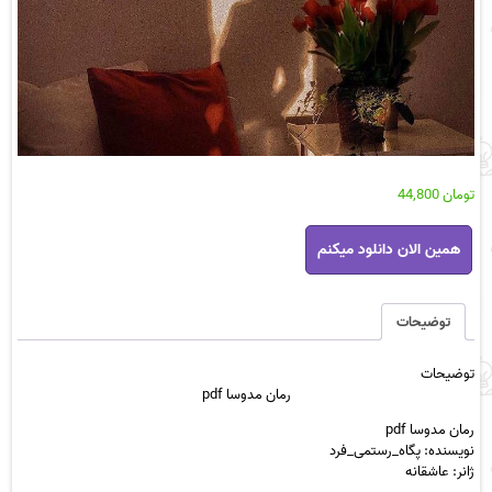
تومان
44,800
رمان
همین الان دانلود میکنم
مدوسا
pdf
عدد
توضیحات
توضیحات
رمان مدوسا pdf
رمان مدوسا pdf
نویسنده: پگاه_رستمی_فرد
ژانر: عاشقانه