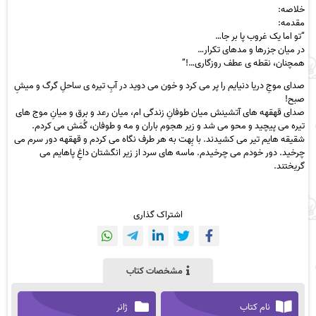
خلاصه:
مقدمه:
“تو اما یک غروب پا بر جا…
در میان جزرها و مدهای تکرار…
همچنان، نقطه ی عطف روزگاری…!”
صدای موجِ دریا دنیایم را پر می کرد و خون می دوید در آبِ تیره ی ساحلِ گرگ و میشِ
صبح!
صدای قهقهه های آتشینش میان طوفانِ زندگی ام، میان رعد و برق و میانِ موج های
تیره می پیچید و محو می شد و زیر هجوم باران و مه و طوفان، گُمَش می کردم.
شقیقه هایم تیر می کشیدند. با بِهت به هر طرف نگاه می کردم و قهقهه دور سرم می
چرخید. دور خودم می چرخیدم. ماسه های سرد از زیر انگشتان داغِ پاهایم می
گریختند.
اشتراک گذاری
مشخصات کتاب
نام کتاب
ژانر