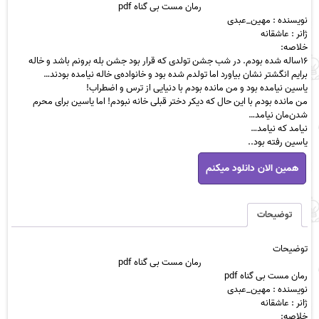
رمان مست بی گناه pdf
نویسنده : مهین_عبدی
ژانر : عاشقانه
خلاصه:
۱۶ساله شده بودم. در شب جشن تولدی که قرار بود جشن بله برونم باشد و خاله
برایم انگشتر نشان بیاورد اما تولدم شده بود و خانواده‌ی خاله نیامده بودند…
یاسین نیامده بود و من مانده بودم با دنیایی از ترس و اضطراب!
من مانده بودم با این حال که دیکر دختر قبلی خانه نبودم! اما یاسین برای محرم
شدن‌مان نیامد…
نیامد که نیامد…
یاسین رفته بود..
رمان
همین الان دانلود میکنم
مست
بی
گناه
pdf
توضیحات
عدد
توضیحات
رمان مست بی گناه pdf
رمان مست بی گناه pdf
نویسنده :
مهین_عبدی
ژانر : عاشقانه
خلاصه: