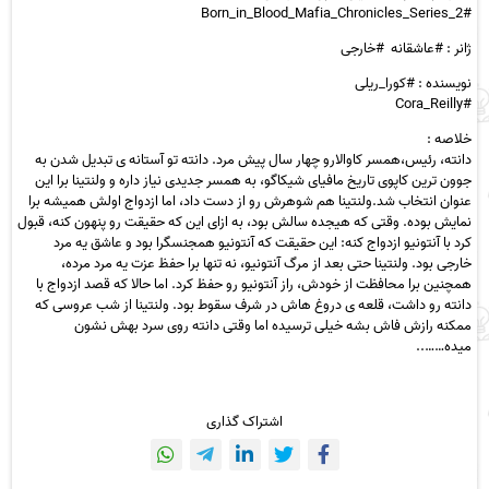
#Born_in_Blood_Mafia_Chronicles_Series_2
ژانر : #عاشقانه #خارجی
نویسنده : #کورا_ریلی
#Cora_Reilly
خلاصه :
دانته، رئیس،همسر کاوالارو چهار سال پیش مرد. دانته تو آستانه ی تبدیل شدن به
جوون ترین کاپوی تاریخ مافیای شیکاگو، به همسر جدیدی نیاز داره و ولنتینا برا این
عنوان انتخاب شد.ولنتینا هم شوهرش رو از دست داد، اما ازدواج اولش همیشه برا
نمایش بوده. وقتی که هیجده سالش بود، به ازای این که حقیقت رو پنهون کنه، قبول
کرد با آنتونیو ازدواج کنه: این حقیقت که آنتونیو همجنسگرا بود و عاشق یه مرد
خارجی بود. ولنتینا حتی بعد از مرگ آنتونیو، نه تنها برا حفظ عزت یه مرد مرده،
همچنین برا محافظت از خودش، راز آنتونیو رو حفظ کرد. اما حالا که قصد ازدواج با
دانته رو داشت، قلعه ی دروغ هاش در شرف سقوط بود. ولنتینا از شب عروسی که
ممکنه رازش فاش بشه خیلی ترسیده اما وقتی دانته روی سرد بهش نشون
میده……..
اشتراک گذاری