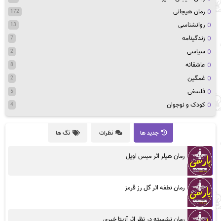
رمان هیجانی
172
روانشناسی
13
زندگینامه
7
سیاسی
2
عاشقانه
8
غمگین
2
فلسفی
5
کودک و نوجوان
4
جدید ها
نظرات
تگ ها
رمان هیلر اثر میس اویل
رمان نطفه اثر گل رز قرمز
رمان نشسته در نظر اثر آزیتا خیری