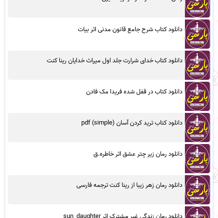
دانلود کتاب شرح جامع قانون مدنی اثر بیات
دانلود کتاب خدای شرارت جلد اول میراث خدایان رینا کنت
دانلود کتاب در قفل شده فریدا مک فادن
دانلود کتاب ترید کردن آسان (simple) pdf
دانلود رمان زیر چتر عشق اثر خاطره.ق
دانلود رمان زهر زیبا از رینا کنت ترجمه فارسی
دانلود رمان زندگی غیر مشترک اثر sun_daughter