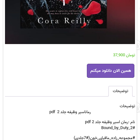
تومان
37,900
رمان
همین الان دانلود میکنم
اسیر
وظیفه
جلد
2
توضیحات
pdf
عدد
توضیحات
رماناسیر وظیفه جلد 2 pdf
نام :
رمان اسیر وظیفه جلد 2 pdf
#Bound_by_Duty_2
#مجموعه_زاده_مافیای_خون(#7جلدی)