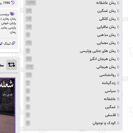
رمان عاشقانه
1986 روز پيش
1,050
رمان غمگین
29
برچسب 
رمان کلکلی
رمان رمان
,
دا
18
پایان خوش pdf
رمان مافیایی
24
پارسی رمان
,
رمان
رمان مذهبی
4
رمان معمایی
75
لینک کو
رمان های جنایی وپلیسی
9
رمان هیجان انگیز
20
مطا
رمان هیجانی
172
روانشناسی
13
زندگینامه
7
سیاسی
2
عاشقانه
8
غمگین
2
فلسفی
5
کودک و نوجوان
4