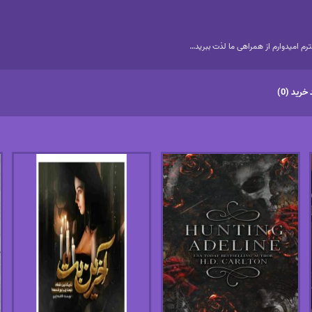
م امیدوارم از همراهی ما لذت ببرید…
خرید (0)