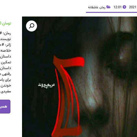
12:01
رمان عاشقانه
تومان
38,800
رمان: 
نویسنده
ژانر: #ع
خلاصه:
داستان 
تمکین 
داستان 
رفتهی د
برای یا
خوندن ا
مفیدی ا
رمان
همین
یاس
pdf
عدد