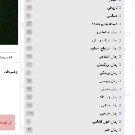
تاریخی
12
حماسی
1
دسته بندی نشده
57
رمان اجتماعی
83
رمان ارباب رعیتی
7
رمان ازدواج اجباری
12
رمان انتقامی
80
توضیحا
رمان بزرگسال
61
توضیحات
رمان پزشکی
7
رمان پلیسی
36
رمان تخیلی
60
رمان ترسناک
14
رمان جنایی
14
رمان خارجی
224
رمان خون اشامی
2
اگر نویس
رمان طنز
40