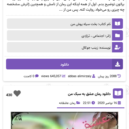
براتون توضیح بدم. اول از همه اینکه این رمان از نامش و همچنین ژانرش مشخصه
چه چیزی رو می‌خواد روایت کنه. پس من از ...
نام کتاب: بخت سیاه پوش من
ژانر: اجتماعی ، تراژدی
نویسنده: زینب جوکال
دانلود
2088 روز پيش
abbas alimirzaiy
645,057 views
0 کامنت
دانلود رمان عشق به سبک من
430
16 نوامبر 2020
22:51
رمان عاشقانه