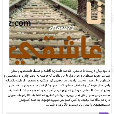
دانلود رمان دربست تا عاشقی خلاصه داستان: فاطمه و صدرا، دانشجوی باستان
شناسی هردو شیطون و زبون دراز با این تفاوت که فاطمه یه دختر چادری و محجبس و
شیطون اما… صدرا یه پسر آزاد و با هر دختری گرم میگیره و شیطون. از طرف دانشگاه
راهی سفر فرهنگی و تحقیقی میشن که… این دوتا از قطار جا میمونن و… فسمتی از
رمان دربست تا عاشقی درحالی که برای خودم آواز میخوندم و از خجالت اعتماد به
نفسم درمیومدم از اتاق زدم بیرون. من: ننم دختری که شاههه ندااارهههه، صورتی
داره که ماااه ندااارههه، به کس کسونش نمیییدههههه، به همه کسونش
نمیدهههههه. با دیدن بابا دستامو بالا بردم و بلند ...