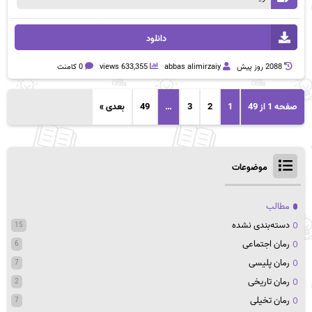
دانلود
2088 روز پيش
abbas alimirzaiy
633,355 views
0 کامنت
صفحه 1 از 49
1
2
3
…
49
بعدی »
موضوعات
مطالب
دسته‌بندی نشده
15
رمان اجتماعی
6
رمان پلیسی
7
رمان تاریخی
2
رمان تخیلی
7