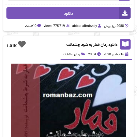
دانلود
2088 روز پيش
abbas alimirzaiy
775,719 views
0 کامنت
دانلود رمان قمار به شرط چشمانت
1.01K
16 نوامبر 2020
23:04
رمان عاشقانه