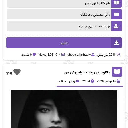
نام کتاب: لیلی من
ژانر: معمایی ، عاشقانه
نویسنده: نسترن موسوی
دانلود
2088 روز پيش
abbas alimirzaiy
1,061,914 views
0 کامنت
دانلود رمان بخت سیاه پوش من
510
16 نوامبر 2020
22:54
رمان عاشقانه