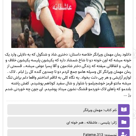
دانلود رمان مهمان ویرانگر خلاصه داستان: دختری شاد و شنگول که به دلایلی وارد یک
خونه میشه که اون خونه دو تا شاخ شمشاد داره که یکیشون پلیسه یکیشون خلاف و
روانی. و اتفاقاتی میفته که زندگی دختر شادمون و آقا پسرا عوض میشه… قسمتی از
رمان مهمان ویرانگر کل وسیله هامو جمع کردم دو تا چمدون گنده کل رژ لبام . لاک .
لوازم آرایشی و هر چی دلت بخواد‬. یه نگاه کلی به اتاقم انداختم واقعا دلم براش تنگ
میشه مانتو قرمز خوشجیلمو با شلوار و‬ شال سفید کوتاهم پوشیدم. کفش پاشنه
بلندمو که پاهای لاک خوردمو قشنگ نشون میداد‬ پوشیدم. ای جون چه خوردنی شدم
رژ ...
نام کتاب: مهمان ویرانگر
ژانر: پلیسی ، عاشقانه ، هم خونه ای
نویسنده: Fateme.313