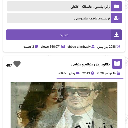
ژانر: پلیسی ، عاشقانه ، کلکلی
نویسنده: فاطمه علیدوستی
دانلود
2088 روز پيش
abbas alimirzaiy
560,071 views
2 کامنت
دانلود رمان دنیاتم و دنیامی
487
16 نوامبر 2020
22:49
رمان عاشقانه