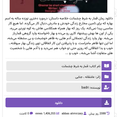
دانلود رمان قمار به شرط چشمانت خلاصه داستان: درمورد دختری نوزده ساله به اسم
بهاره که برای تامین مخارج زندگی خودش و مادرش دنبال کار می‌گرده. اما هیچ کار
مناسبی پیدا نمی‌کنه. یک روز که بهار همراه همکلاسی هاش به کوه نوردی می‌ره،
یکی از اون ها بهش پیشنهاد کاری رو می‌ده و بهار ناخواسته وارد گروهی قمارباز
می‌شه. بهار وارد زندگی تجملاتی آدم هایی به ظاهر خوشبخت و بی مشغله می‌شه،
اما این تنها ظاهر ماجراست. و با پذیرفتن این کار اتفاقاتی توی زندگی بهار میوفته…
خوب و بد! اتفاقاتی که روزی حتی تو خواب هم نمی‌دید و با آدم هایی با شخصیت
های متفاوت آشنا می‌شه… خوب و ...
نام کتاب: قمار به شرط چشمانت
ژانر: عاشقانه ، جنایی
نویسنده: badri
دانلود
2088 روز پيش
abbas alimirzaiy
1,406,355 views
0 کامنت