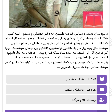
دانلود رمان دنیاتم و دنیامی خلاصه داستان: یه دختر خوشگل و شیطون البته کمی
خنگ که با دوستاش تو پایین شهر زندگی میکنه طی اتفاقاتی مجبور میشه کار کنه اما
کجااااااا…!!! قسمتی از رمان دنیاتم و دنیامی وایییییی مامااااان مردم ای خدا چی
میشـــد مثل بچه پول دارا یه ماشــین لباسشویی داشتیم این لباسارو میشست. نیلو:
کم غر بزن الان این کلثوم ننه مرده میاد میگه آب رو ببند. _ وووف باشه بابا. کلثوم:
آب و ببندین پول اجاررو درست حسابی نمیدین یه سره هم آب و استفاد میکنین
پتیاره ها. _ زنیکه عین جن میمونه تا اسمش میاد ظاهر میشه. نیلو: باشه الان تموم
میشه. ســاغر: بچه ها ســریع بشــورین ...
نام کتاب: دنیاتم و دنیامی
ژانر: طنز ، عاشقانه ، کلکلی
نویسنده: آلا و سوگند