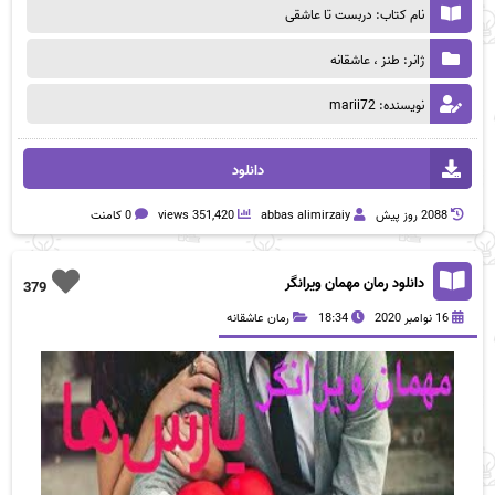
نام کتاب: دربست تا عاشقی
ژانر: طنز ، عاشقانه
نویسنده: marii72
دانلود
2088 روز پيش
abbas alimirzaiy
351,420 views
0 کامنت
دانلود رمان مهمان ویرانگر
379
16 نوامبر 2020
18:34
رمان عاشقانه