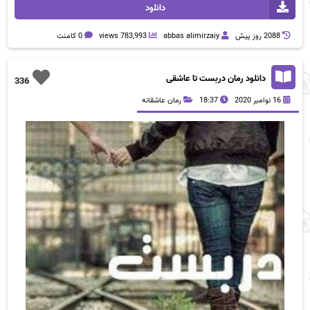
دانلود
2088 روز پيش
abbas alimirzaiy
783,993 views
0 کامنت
دانلود رمان دربست تا عاشقی
336
16 نوامبر 2020
18:37
رمان عاشقانه