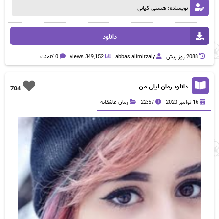
نویسنده: هستی کیانی
دانلود
2088 روز پيش
abbas alimirzaiy
349,152 views
0 کامنت
دانلود رمان لیلی من
704
16 نوامبر 2020
22:57
رمان عاشقانه