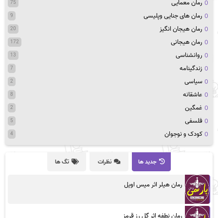
رمان معمایی
75
رمان های جنایی وپلیسی
9
رمان هیجان انگیز
20
رمان هیجانی
172
روانشناسی
13
زندگینامه
7
سیاسی
2
عاشقانه
8
غمگین
2
فلسفی
5
کودک و نوجوان
4
جدید ها
نظرات
تگ ها
رمان هیلر اثر میس اویل
رمان نطفه اثر گل رز قرمز