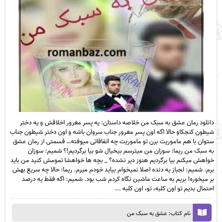
دانلود رمان عشق به سبک من خلاصه داستان: یه پسر مغرور اخلاقش و یه دختر
شیطون کنجکاو حالا اگه اون پسر مغرور جناب سروان باشه و اون دختر شیطون جناب
ستوان با هم ماموریت برن تو ماموریت چه اتفاقاتی میوفته… قسمتی از رمان عشق
به سبک من ریما: سوزان من میترسم بیخیال شو بیا برگردیم!؟ شمیم: سوزان
خواهش میکنم بیا برگردیم هنوز دیر نشده؟ _ بچه ها خواهشا تمومش کنید من باید
برم. شمیم: لجباز یه دنده اصلا نمیخوام بیاید خودم میرم. ریما: حالا چه سریع بهش
بر میخوره! بریم به ساعت ماشین نگاه کردم شب بود. شمیم: اگه فقط یه درصد
احتمال بدیم تو اون کلبه، تو، اون کلبه ...
نام کتاب: عشق به سبک من