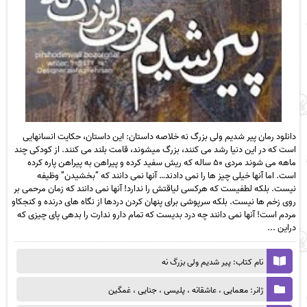
دانلود رمان پیر شدیم ولی بزرگ نه خلاصه داستان: این داستان، حکایت انسانهایی
است که در این دنیا رشد می کنند، بزرگ میشوند، قامت بلند می کنند. از کودکی چند
ماهه می شوند مردی ۵۰ ساله که ریش سفید کرده و پیراهن به پیراهن پاره کرده
است. اما آنها خیلی چیز ها را نمی دادند… آنها نمی دانند که ”بخشیدن” وظیفه
نیست. بلکه لطفیست که هرکسی لیاقتش را ندارد! آنها نمی دانند که زمان مرحمی بر
روی زخم ها نیست. بلکه سرپوشی برای پنهان کردن دردها از نگاه های درنده و کنجکاو
مردم است! آنها نمی دانند چه درد بدیست که تمام دارو ندارت را بدهی پای چیزی که
دراین ...
نام کتاب: پیر شدیم ولی بزرگ نه
ژانر: معمایی ، عاشقانه ، پلیسی ، جنایی ، غمگین