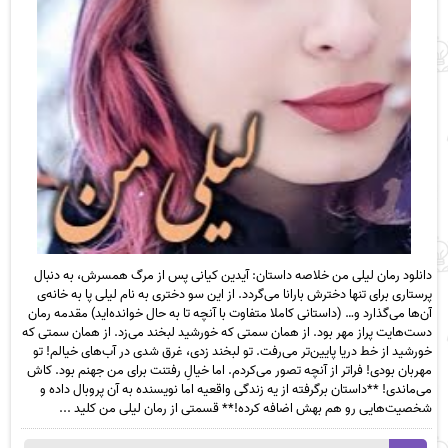
دانلود رمان لیلی من خلاصه داستان: آیدین کیانی پس از مرگ همسرش، به دنبال
پرستاری برای تنها دخترش بارانا می‌گردد. از این سو دختری به نام لیلی پا به خانه‌ی
آن‌ها می‌گذارد و… (داستانی کاملا متفاوت با آنچه تا به حال خوانده‌اید) مقدمه رمان
دست‌هایت پراز مهر بود. از همان سمتی که خورشید لبخند می‌زد. از همان سمتی که
خورشید از خط دریا پایین‌تر می‌رفت. تو لبخند زدی، غرق شدی در آب‌های خیالم! تو
مهربان بودی! فراتر از آنچه تصور می‌کردم. اما خیالِ رفتنت برای من جهنم بود. کاش
می‌ماندی! **داستان برگرفته از یه زندگی واقعیه اما نویسنده به آن پروبال داده و
شخصیت‌هایی رو هم بهش اضافه کرده!** قسمتی از رمان لیلی من کلید ...