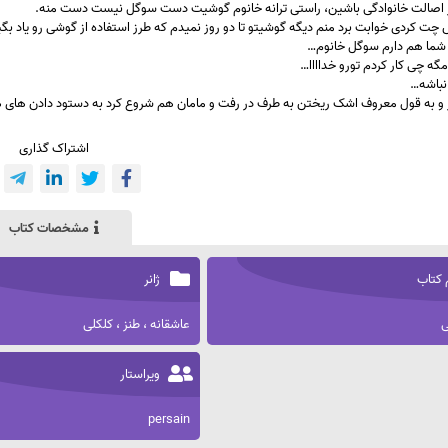
 اصالت خانوادگی باشین، راستی ترانه خانوم گوشیت دست سوگل نیست دست منه.
ت کردی خوابت برد منم دیگه گوشیتو تا دو روز نمیدم که طرز استفاده از گوشی رو یاد بگ
شما هم دارم سوگل خانوم…
 مگه چی کار کردم تورو خداااا…
نباشه…
ر زار و به قول معروف اشک ریختن به طرف در رفت و مامان هم شروع کرد به دستود دادن ها
اشتراک گذاری
مشخصات کتاب
 کتاب
ژانر
ی
عاشقانه ، طنز ، کلکلی
ویراستار
persain