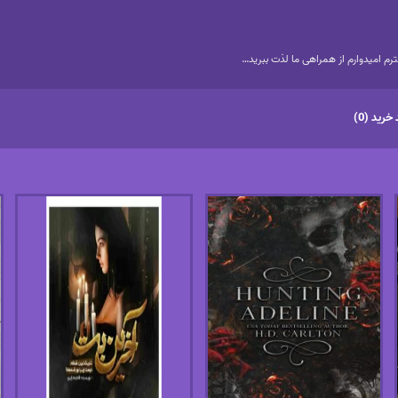
م امیدوارم از همراهی ما لذت ببرید…
خرید (0)