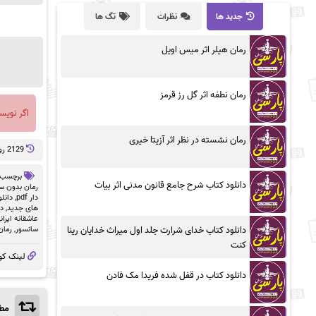
جدید ها
نظرات
تگ ها
رمان هیلر اثر میس اویل
رمان نطفه اثر گل رز قرمز
اگر نویس
رمان نشسته در نظر اثر آزیتا خیری
2129 روز پيش
برچسب 
دانلود کتاب شرح جامع قانون مدنی اثر بیات
رمان بدون سان
دار pdf
,
دانلو
های جدید
,
دا
عاشقانه ایران
دانلود کتاب خدای شرارت جلد اول میراث خدایان رینا
سانسور
,
رمان
کنت
لینک کو
دانلود کتاب در قفل شده فریدا مک فادن
مطا