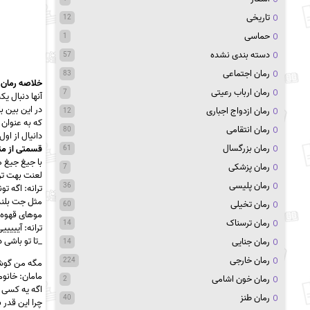
تاریخی
12
حماسی
1
دسته بندی نشده
57
رمان اجتماعی
83
خلاصه رمان 
رمان ارباب رعیتی
7
آنها دنبال 
در این بین ب
رمان ازدواج اجباری
12
که به عنوان
رمان انتقامی
80
دانیال از او
رمان بزرگسال
قسمتی از مت
61
با جیغ جیغ ه
رمان پزشکی
7
لعنت بهت تر
رمان پلیسی
36
ترانه: اگه 
مثل جت بلند 
رمان تخیلی
60
موهای قهوه ا
رمان ترسناک
14
ترانه: آیییی
_تا تو باشی 
رمان جنایی
14
رمان خارجی
224
مگه من گوشی
مامان: خانوم
رمان خون اشامی
2
اگه یه کسی ب
رمان طنز
40
چرا این قدر