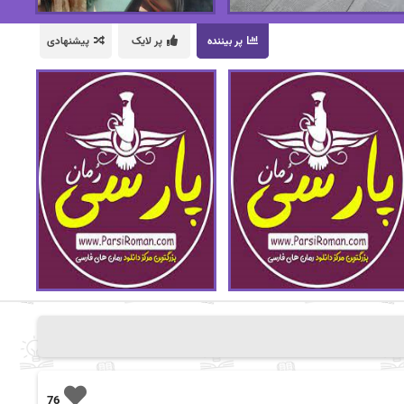
پر بیننده
پر لایک
پیشنهادی
76