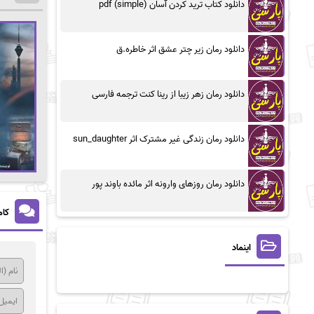
دانلود کتاب ترید کردن آسان (simple) pdf
دانلود رمان زیر چتر عشق اثر خاطره.ق
دانلود رمان زهر زیبا از رینا کنت ترجمه فارسی
دانلود رمان زندگی غیر مشترک اثر sun_daughter
دانلود رمان روزهای وارونه اثر مائده باوند پور
کام
اینماد