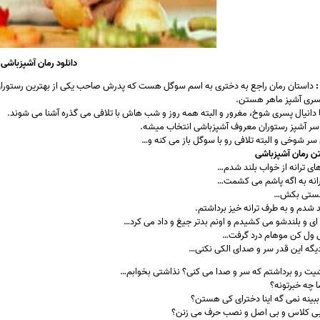
دانلود رمان آشپزباشی
:
داستان رمان راجع به دختری به اسم سوگل هست که پدرش صاحب یکی از بهترین رستوران
یکسری آشپز ماهر هستن.
ا دانیال پسری شوخ، مغرور و البته همه روز و شب هاش با تلافی می گذره آشنا می شوند.
 سر آشپز رستوران معروف آشپزباشی انتخاب میشه.
ل سر شوخی و البته تلافی رو با سوگل باز می کنه و…
ن رمان آشپزباشی
ای ترانه از خواب بلند شدم…
انه به اگه پاشم می کشمت…
تونستی بکش…
شدم و به طرف ترانه خیز برداشتم.
ی و بلندشو می کشیدم و اونم بدتر جیغ و داد می کرد…
یی ول کن موهام درد گرفت…
دیگه این قدر سر و صدای الکی نکنی…
ت رو برداشتم که سر و صدا می کنی؟ نذاشتی بخوابم…
ا چه خبرتونه؟
بینه نمی گه اینا دخترای کی هستن؟
 بی کلاس و بی اصل و نصب حرف می زنن؟