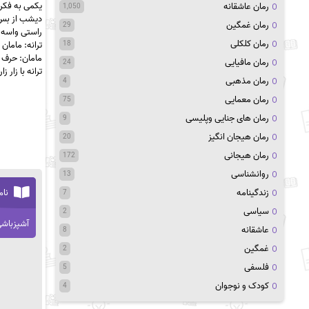
یکمی به فکر
رمان عاشقانه
1,050
دیشب از بس چ
رمان غمگین
29
راستی واسه 
رمان کلکلی
18
ترانه: مامان
مامان: حرف 
رمان مافیایی
24
ترانه با زا
رمان مذهبی
4
رمان معمایی
75
رمان های جنایی وپلیسی
9
رمان هیجان انگیز
20
رمان هیجانی
172
روانشناسی
13
زندگینامه
نام
7
سیاسی
2
آشپزباش
عاشقانه
8
غمگین
2
فلسفی
5
کودک و نوجوان
4