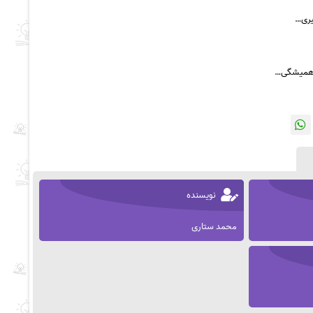
یری…
ی همیشگی…
نویسنده
محمد ستاری