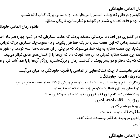
ان الماس جاودانگی
از کردم و درحالی که چشم راستم را می‌خاراندم، وارد سالن بزرگ کتاب‌خانه شدم.
 بود و فقط تعدادی شمع در گوشه و کنار سالن، تاریکی مطلق…
دانلود رمان الماس جاودان
در کشوری دور افتاده، مردمانی معتقد بودند که هفت ستاره‌ای که در شب چهاردهم ماه آخر
 داشتند زمانی که این هفت ستاره در یک خط قرار بگیرند و به صورت یک ستاره‌ی بزرگ نورانی 
‌بار این هفت ستاره به یک خط می‌شوند که در یکی از آن صدساله‌ها، سه کودک به طور هم
ا، این هفت ستاره قدرتی به آن سه کودک داد که آن‌ها را از انسان‌های عادی فراتر می‌برد.
که یک دختر و دو پسر بودند با گذشت زمان و بزرگ‌شدن، روزگار آن‌ها را با هم آشنا کرد و
اهر عادیست تا اینکه نشانه‌هایی از الماسی با قدرت جاودانگی به میان می‌آید…
 رمان الماس جاودانگی:
زه‌کار نیستم و چندسالی هست که می‌نویسم و یکی از کتاب‌هام هم به چاپ رسید.
 تو فضای مجازی فعالیت نکردم، زیاد شناخته‌شده نیستم.
واننده‌های داستانم این اطمینان رو بدم که حتما خوشتون میاد.
این ژانرها علاقه داشته باشین.
 رو همراهیم کنین.
ا قوت قلب نویسنده‌ست.
تتون می‌تونه به قلم نویسنده کمک کنه.
رین.
ان الماس جاودانگی