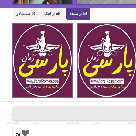
پر بیننده
پر لایک
پیشنهادی
76