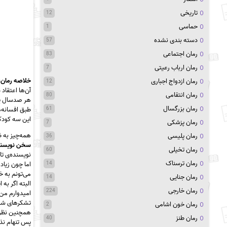
تاریخی
12
حماسی
1
دسته بندی نشده
57
رمان اجتماعی
83
رمان ارباب رعیتی
7
خلاصه رمان:
رمان ازدواج اجباری
12
آن‌ها اعتقاد
رمان انتقامی
80
هر صدسال یک
رمان بزرگسال
61
طبق افسانه‌ه
این سه کودک 
رمان پزشکی
7
همه‌چیز به ظ
رمان پلیسی
36
سخن نویسنده
رمان تخیلی
60
نویسنده‌ی تا
رمان ترسناک
14
اما چون زیاد
می‌تونم به خ
رمان جنایی
14
البته اگر به 
رمان خارجی
224
امیدوارم من
تشکرهای شم
رمان خون اشامی
2
همچنین نظرا
رمان طنز
40
پس تنهام نذا