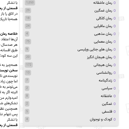
رمان عاشقانه
با تشکر
1,050
قسمتی از رم
رمان غمگین
29
در اتاق را ب
رمان کلکلی
18
همه‌جا تاریک
رمان مافیایی
24
رمان مذهبی
خلاصه رمان:
4
آن‌ها اعتقاد
رمان معمایی
75
هر صدسال یک
رمان های جنایی وپلیسی
9
طبق افسانه‌ه
این سه کودک 
رمان هیجان انگیز
20
رمان هیجانی
همه‌چیز به ظ
172
سخن نویسنده
روانشناسی
13
نویسنده‌ی تا
زندگینامه
7
اما چون زیاد
می‌تونم به خ
سیاسی
2
البته اگر به 
عاشقانه
8
امیدوارم من
تشکرهای شم
غمگین
2
همچنین نظرا
فلسفی
5
پس تنهام نذا
کودک و نوجوان
با تشکر
4
قسمتی از رم