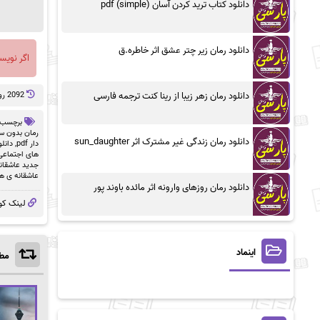
دانلود کتاب ترید کردن آسان (simple) pdf
دانلود رمان زیر چتر عشق اثر خاطره.ق
اگر نویس
دانلود رمان زهر زیبا از رینا کنت ترجمه فارسی
2092 روز پيش
برچسب 
رمان بدون سان
دانلود رمان زندگی غیر مشترک اثر sun_daughter
دار pdf
,
دانلو
های اجتماعی
جدید عاشقان
عاشقانه ی ه
دانلود رمان روزهای وارونه اثر مائده باوند پور
لینک کو
اینماد
مطا