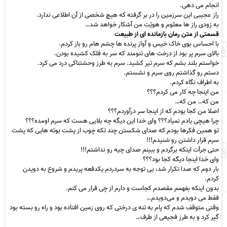
انجام می دهی.
راز عجیبی این سرزمین را در بر گرفته که هیچ شخصی از آن اطلاعی ندارد.
به زودی راز ها معلوم و هویّت من آشکار خواهد شد…
قسمتی از متن رمان بازمانده ای از طبیعت
با احساس بوی خاک خیس و آواز پرنده ها چشم هام رو باز کردم.
بالای سرم پر بود از درخت های تنومند که سر به فلک کشیده بودن.
خواستم بلند بشم که سرم تیر کشید. سرم به طرز وحشتناکی درد می کرد.
دستم رو گذاشتم روی سرم و نشستم.
به اطراف نگاه کردم.
من اینجا چه کار می کردم؟؟؟
من که… من که…
اصلا من کجا بودم که از اینجا سر درآوردم؟؟؟
چرا هیچی یادم نمیاد؟؟؟ وای خدا این دیگه چه بلایی هست که سرم اومده؟؟؟
تو همین فکرها بودم که صدای شکستن چند تکه چوب از پشت بوته هایی که پشت
سرم قرار داشتن رو شنیدم!!!
حتی جرأت اینکه برگردم و ببینم صدای چیه رو نداشتم!!!
وای خدا اینجا دیگه کجا بود؟؟؟
بار دوم که صدا تکرار شد، بی توجه به سردردم یکدفعه پریدم و شروع به دویدن
کردم.
بدون اینکه بفهمم مقصدم کجاست و دارم از چی فرار می کنم.
فقط می دویدم و می‌دویدم…
وقتی متوقف شدم که پام به تنه ی درختی که روی زمین افتاده بود و راه رو بسته بود
گیر کرد و به طرز فجیعی از طرف…