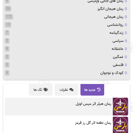
رمان های جنایی وپلیسی
9
رمان هیجان انگیز
20
رمان هیجانی
172
روانشناسی
13
زندگینامه
7
سیاسی
2
عاشقانه
8
غمگین
2
فلسفی
5
کودک و نوجوان
4
جدید ها
نظرات
تگ ها
رمان هیلر اثر میس اویل
رمان نطفه اثر گل رز قرمز