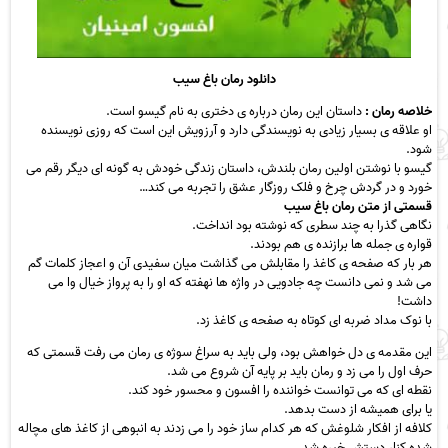
دانلود رمان باغ سیب
خلاصه رمان :
داستان این رمان درباره ی دختری به نام گیسو است.
او علاقه ی بسیار زیادی به نویسندگی دارد و آرزویش این است که روزی نویسنده
شود.
گیسو با نوشتن اولین رمان بلندش، داستان زندگی خودش به گونه ای دیگر رقم می
خورد و در گردش چرخ و فلک روزگار عشق را تجربه می کند…
قسمتی از متن رمان باغ سیب
نگاهی گذرا به چند سطری که نوشته بود انداخت.
قواره ی جمله ها برازنده ی هم بودند.
هر بار که صفحه ی کاغذ را مقابلش می گذاشت میان سفیدی آن و اعجاز کلمات گم
می شد و نمی دانست چه جادویی در واژه ها نهفته که او را به پرواز خیال وا می
داشت!
با نوک مداد ضربه ای کوتاه به صفحه ی کاغذ زد.
این مقدمه ی دل خواهش بود، ولی باید به سراغ سوژه ی رمان می رفت قسمتی که
حرف اول را می زد و رمان باید بر پایه آن شروع می شد.
نقطه ای که می توانست خواننده را افسون و محسور خود کند.
یا برای همیشه از دست بدهد.
کلافه از افکار شلوغش که هر کدام ساز خود را می زدند به انبوهی از کاغذ های مچاله
شده کنار دستش خیره شد.