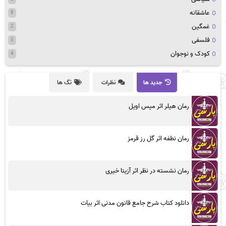
عاشقانه
8
غمگین
2
فلسفی
5
کودک و نوجوان
4
جدید ها
نظرات
تگ ها
رمان هیلر اثر میس اویل
رمان نطفه اثر گل رز قرمز
رمان نشسته در نظر اثر آزیتا خیری
دانلود کتاب شرح جامع قانون مدنی اثر بیات