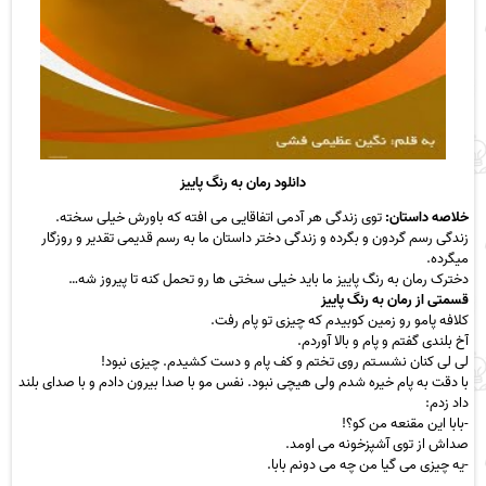
دانلود رمان به رنگ پاییز
خلاصه داستان:
توی زندگی هر آدمی اتفاقایی می افته که باورش خیلی سخته.
زندگی رسم گردون و بگرده و زندگی دختر داستان ما به رسم قدیمی تقدیر و روزگار
میگرده.
دخترک رمان به رنگ پاییز ما باید خیلی سختی ها رو تحمل کنه تا پیروز شه…
قسمتی از رمان به رنگ پاییز
کلافه پامو رو زمین کوبیدم که چیزی تو پام رفت.
آخ بلندی گفتم و پام و بالا آوردم.
لی لی کنان نشسـتم روی تختم و کف پام و دست کشیدم. چیزی نبود!
با دقت به پام خیره شدم ولی هیچی نبود. نفس مو با صدا بیرون دادم و با صدای بلند
داد زدم:
-بابا این مقنعه من کو؟!
صداش از توی آشپزخونه می اومد.
-یه چیزی می گیا من چه می دونم بابا.