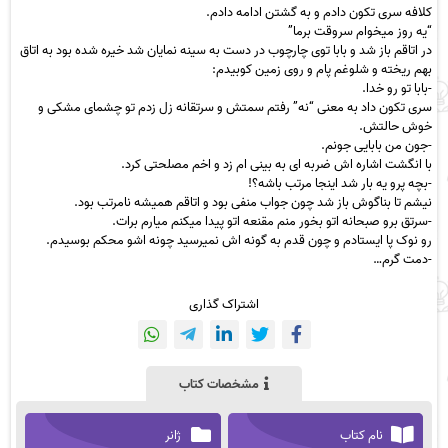
کلافه سری تکون دادم و به گشتن ادامه دادم.
“یه روز میخوام سروقت برما”
در اتاقم باز شد و بابا توی چارچوب در دست به سینه نمایان شد خیره شده بود به اتاق
بهم ریخته و شلوغم پام و روی زمین کوبیدم:
-بابا تو رو خدا.
سری تکون داد به معنی “نه” رفتم سمتش و سرتقانه زل زدم تو چشمای مشکی و
خوش حالتش.
-جون من بابایی جونم.
با انگشت اشاره اش ضربه ای به بینی ام زد و اخم مصلحتی کرد.
-بچه پرو یه بار شد اینجا مرتب باشه؟!
نیشم تا بناگوش باز شد چون جواب منفی بود و اتاقم همیشه نامرتب بود.
-سرتق برو صبحانه اتو بخور منم مقنعه اتو پیدا میکنم میارم برات.
رو نوک پا ایستادم و چون قدم به گونه اش نمیرسید چونه اشو محکم بوسیدم.
-دمت گرم…
اشتراک گذاری
مشخصات کتاب
نام کتاب
ژانر