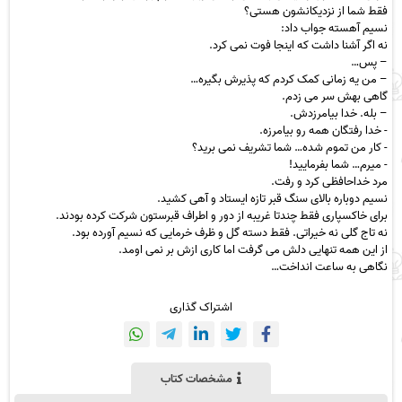
فقط شما از نزدیکانشون هستی؟‬
نسیم آهسته جواب داد:
نه اگر آشنا داشت که اینجا فوت نمی کرد.‬
– پس…‬
– من یه زمانی کمک کردم که پذیرش بگیره…
گاهی بهش سر می زدم.‬
– بله. خدا بیامرزدش.‬
‫- خدا رفتگان همه رو بیامرزه.‬
‫- کار من تموم شده… شما تشریف نمی برید؟‬
‫- میرم… شما بفرمایید!‬
‫مرد خداحافظی کرد و رفت.
نسیم دوباره بالای سنگ قبر تازه ایستاد و آهی کشید.‬
‫برای خاکسپاری فقط چندتا غریبه از دور و اطراف قبرستون شرکت کرده‬ بودند.
نه تاج گلی نه خیراتی. فقط دسته گل و ظرف خرمایی‬ که نسیم آورده بود.
از این همه تنهایی دلش می گرفت اما کاری ازش‬ بر نمی اومد.
نگاهی به ساعت انداخت…
اشتراک گذاری
مشخصات کتاب