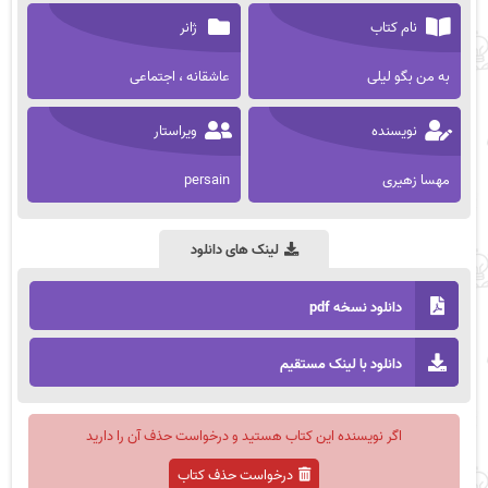
نام کتاب
ژانر
به من بگو لیلی
عاشقانه ، اجتماعی
نویسنده
ویراستار
مهسا زهیری
persain
لینک های دانلود
دانلود نسخه pdf
دانلود با لینک مستقیم
اگر نویسنده این کتاب هستید و درخواست حذف آن را دارید
درخواست حذف کتاب