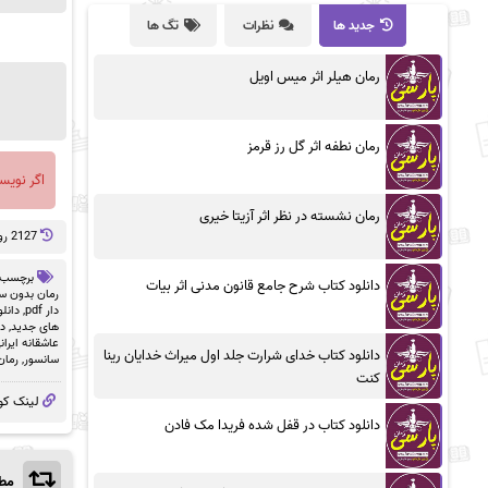
جدید ها
نظرات
تگ ها
رمان هیلر اثر میس اویل
رمان نطفه اثر گل رز قرمز
اگر نویس
رمان نشسته در نظر اثر آزیتا خیری
2127 روز پيش
برچسب 
دانلود کتاب شرح جامع قانون مدنی اثر بیات
رمان بدون سان
دار pdf
,
دانلو
های جدید
,
دا
عاشقانه ایران
دانلود کتاب خدای شرارت جلد اول میراث خدایان رینا
سانسور
,
رمان
کنت
لینک کو
دانلود کتاب در قفل شده فریدا مک فادن
مطا