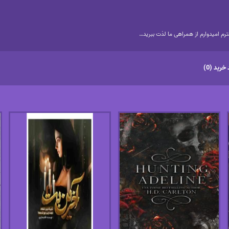
م امیدوارم از همراهی ما لذت ببرید…
خرید (0)