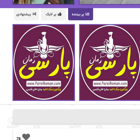
پر بیننده
پر لایک
پیشنهادی
78