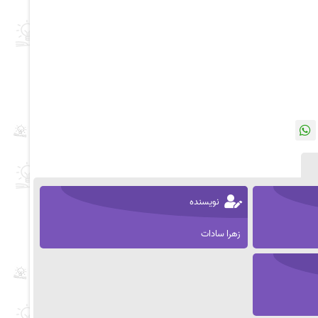
نویسنده
زهرا سادات