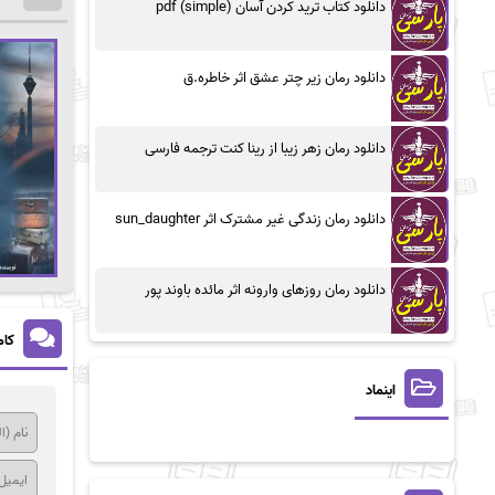
دانلود کتاب ترید کردن آسان (simple) pdf
دانلود رمان زیر چتر عشق اثر خاطره.ق
دانلود رمان زهر زیبا از رینا کنت ترجمه فارسی
دانلود رمان زندگی غیر مشترک اثر sun_daughter
دانلود رمان روزهای وارونه اثر مائده باوند پور
کام
اینماد