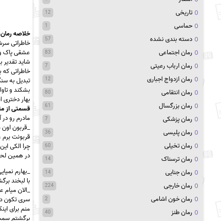
تاریخی
12
حماسی
1
خلاصه رمان 
دسته بندی نشده
57
خاطراتی سرش
عشقی پاک و 
رمان اجتماعی
83
شاید تقدیر ب
رمان ارباب رعیتی
7
خاطراتی که باعت شد 
رمان ازدواج اجباری
12
تبدیل به س
بشکند و تاو
رمان انتقامی
80
بهار دختری 
رمان بزرگسال
61
قسمتی از مت
مادرم رو در
رمان پزشکی
7
_قربون اون 
رمان پلیسی
36
قربونت برم ع
رمان تخیلی
چرا الکی این
60
در همین لحظ
رمان ترسناک
14
_بهارم نمیای
رمان جنایی
14
با لبخند بر
رمان خارجی
224
_الان میام 
رمان خون اشامی
سری تکون داد
2
منم برای این
رمان طنز
40
برگشتم سمت 