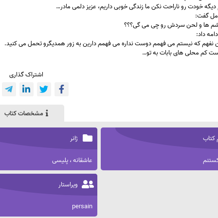
دیگه خودت رو ناراحت نکن ما زندگی خوبی داریم، عزیز دلمی مادر…
امل گفت:
م ها و لحن سردش رو چی می گی؟؟؟
امه داد:
 نفهم که نیستم می فهمم دوست نداره می فهمم دارین به زور همدیگرو تحمل می کنید.
دست کم محلی های بابات به تو…
اشتراک گذاری
مشخصات کتاب
 کتاب
ژانر
کستنم
عاشقانه ، پلیسی
ویراستار
persain