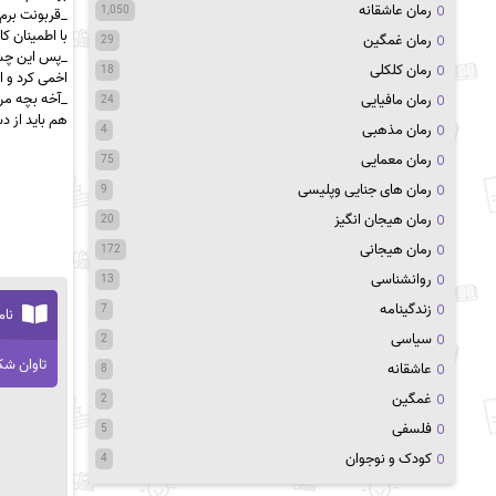
رمان عاشقانه
1,050
_قربونت برم 
با اطمینان ک
رمان غمگین
29
_پس این چش
رمان کلکلی
18
اخمی کرد و اد
_آخه بچه من
رمان مافیایی
24
هم باید از 
رمان مذهبی
4
رمان معمایی
75
رمان های جنایی وپلیسی
9
رمان هیجان انگیز
20
رمان هیجانی
172
روانشناسی
13
زندگینامه
7
نام
سیاسی
2
تاوان ش
عاشقانه
8
غمگین
2
فلسفی
5
کودک و نوجوان
4