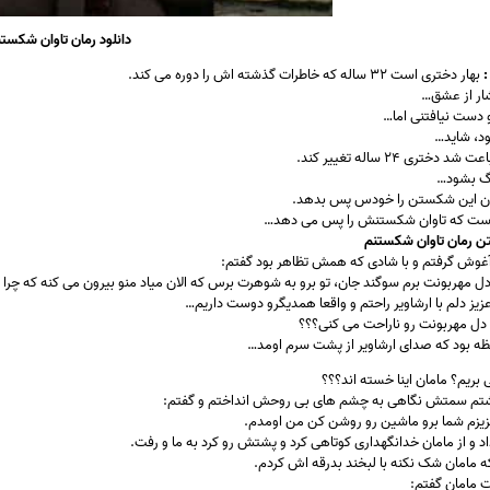
دانلود رمان تاوان شکست
:
بهار دختری است ۳۲ ساله که خاطرات گذشته اش را دوره می کند.
ار از عشق…
دست نیافتنی اما…
ود، شاید…
دختری ۲۴ ساله تغییر کند.
نگ بشود…
ان این شکستن را خودس پس بدهد.
است که تاوان شکستنش را پس می دهد…
ن رمان تاوان شکستنم
 آغوش گرفتم و با شادی که همش تظاهر بود گفتم:
دل مهربونت برم سوگند جان، تو برو به شوهرت برس که الان میاد منو بیرون می کنه که 
زیز دلم با ارشاویر راحتم و واقعا همدیگرو دوست داریم…
 دل مهربونت رو ناراحت می کنی؟؟؟
ه بود که صدای ارشاویر از پشت سرم اومد…
ی بریم؟ مامان اینا خسته اند؟؟؟
گشتم سمتش نگاهی به چشم های بی روحش انداختم و گفتم:
عزیزم شما برو ماشین رو روشن کن من اومدم.
 و از مامان خدانگهداری کوتاهی کرد و پشتش رو کرد به ما و رفت.
که مامان شک نکنه با لبخند بدرقه اش کردم.
مامان گفتم: