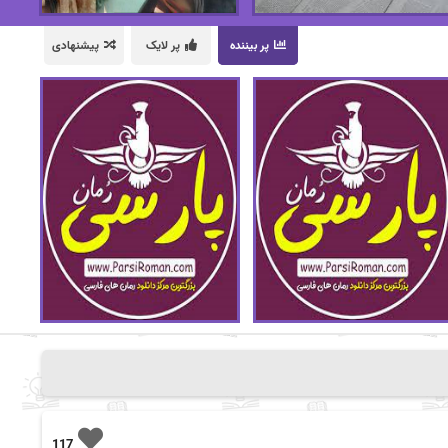
پر بیننده
پر لایک
پیشنهادی
117