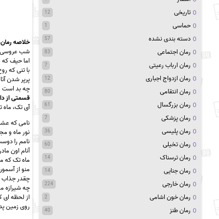
تاریخی
12
حماسی
1
دسته بندی نشده
57
خلاصه‌ رمان 
شب عروسی ه
رمان اجتماعی
83
اما حیف که ا
رمان ارباب رعیتی
7
با تنی که رو
رمان ازدواج اجباری
پرپر شدن آتا
12
چه بد است و
رمان انتقامی
80
قسمتی از دا
رمان بزرگسال
61
آی تک، ماه ت
رمان پزشکی
7
نامی که عشاق 
رمان پلیسی
نور ماه و مج
36
نامم را دوست
رمان تخیلی
60
آنام اون ماد
رمان ترسناک
14
ماه تک که م
منو از آسمو
رمان جنایی
14
چقدر جذاب بو
رمان خارجی
224
چه شیرازه م
از لحظه ای ک
رمان خون اشامی
2
روی زمین پد
رمان طنز
40