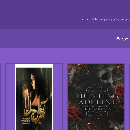
م امیدوارم از همراهی ما لذت ببرید…
خرید (0)