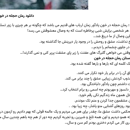
دانلود رمان حجله در خو
:
رمان حجله در خون یادآور زمان ارباب های قدیم می باشد که چگونه بر هر چیزی با زور تسلط 
ر شخصی برایش شبی پرخاطره است که به وصال معشوقش می رسد!
ین وصال از ما دریغ شد…
ح نداشت، عشق و روحش را در وجود یار دیرینش جا گذاشته بود.
 در جلوی چشمانم را دیدم…
قتی می خواهی گلبرگ های عفتت را زیر پای عشقت پرپر کنی و نمی گذارند!…
ستان رمان حجله در خون
ک کلمه ای که بارها و بارها گفته شده بود.
آن را در برابر یار خود تکرار می کنند.
ذوب کردنش زیبایی عشق را چند برابر می کند.
 داشتم چون یادآور دلباختگی بود.
ر دلسوز و مهربونم چه اسمی رو برام انتخاب کرد…
ثل همون ماه زندگیم تکی رقم خورد.
ن عشقمون جدا کردن و منم تک موندم.
د روزهای آشنایی منو یاشار، چه زیبا بود. .
حکمی داشت عشق ما، چقدر برای هم می مردیم و یک عالمه قولی که بهم دادیم رو ازمون در
ه همو دیدیم و اون همه تلخ و شیرین رو تجربه کردیم چه دور از هم چه باهم چندین سال م
ری کار می کردم دختری بودم کم سن و سال…