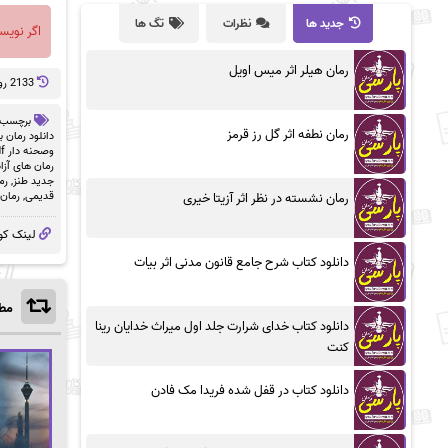
جدید ها
نظرات
تگ ها
اگر نویس
رمان هیلر اثر میس اویل
2133 روز پيش
برچسب 
رمان نطفه اثر گل رز قرمز
دانلود رمان ب
وصحنه دار pdf
رمان های آزا
جدید طنز
,
رم
قدیمی
,
رمان
رمان نشسته در نظر اثر آزیتا خیری
لینک کو
دانلود کتاب شرح جامع قانون مدنی اثر بیات
مطا
دانلود کتاب خدای شرارت جلد اول میراث خدایان رینا
کنت
دانلود کتاب در قفل شده فریدا مک فادن