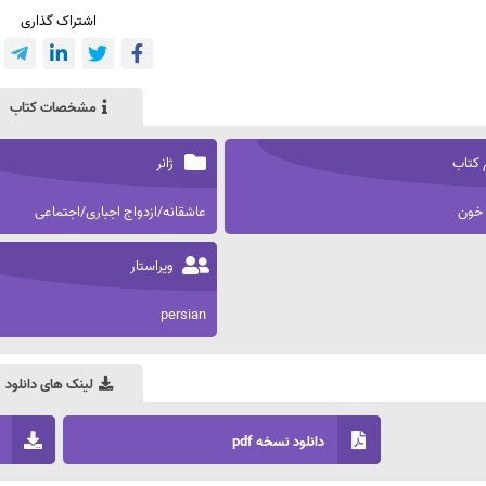
اشتراک گذاری
مشخصات کتاب
 کتاب
ژانر
 خون
عاشقانه/ازدواج اجباری/اجتماعی
ویراستار
persian
لینک های دانلود
دانلود نسخه pdf