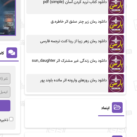
دانلود کتاب ترید کردن آسان (simple) pdf
دانلود رمان زیر چتر عشق اثر خاطره.ق
دانلود رمان زهر زیبا از رینا کنت ترجمه فارسی
کام
دانلود رمان زندگی غیر مشترک اثر sun_daughter
دانلود رمان روزهای وارونه اثر مائده باوند پور
اینماد
ذخیره 