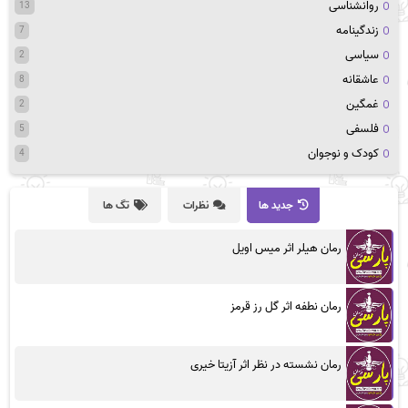
روانشناسی
13
زندگینامه
7
سیاسی
2
عاشقانه
8
غمگین
2
فلسفی
5
کودک و نوجوان
4
جدید ها
نظرات
تگ ها
رمان هیلر اثر میس اویل
رمان نطفه اثر گل رز قرمز
رمان نشسته در نظر اثر آزیتا خیری