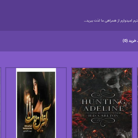
م امیدوارم از همراهی ما لذت ببرید…
خرید (0)