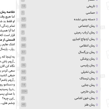
تاریخی
12
خلاصه رمان 
حماسی
1
اما هیچ وقت
دسته بندی نشده
57
او فقط بد شد
رمان اجتماعی
تمام زندگی 
83
اما آیا همیشه
رمان ارباب رعیتی
7
قرار است که
رمان ازدواج اجباری
12
قسمتی از متن
اشک هایم رو
رمان انتقامی
80
_پار… پارسال
رمان بزرگسال
61
به اینجا که
رمان پزشکی
7
_آروم باش در
رمان پلیسی
36
نگاه کن الا
سعی کردم بی
رمان تخیلی
60
جیغی کشیدم
رمان ترسناک
14
_آروم باشم؟
و دستامو روی
رمان جنایی
14
_دریا رسیدی
رمان خارجی
224
با صدای پسر 
رمان خون اشامی
_این چیه؟
2
چشم های…
رمان طنز
40