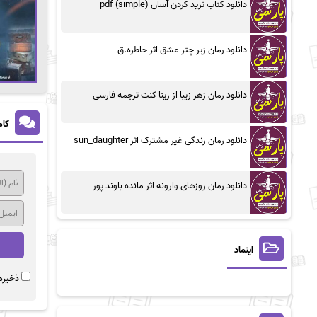
دانلود کتاب ترید کردن آسان (simple) pdf
دانلود رمان زیر چتر عشق اثر خاطره.ق
دانلود رمان زهر زیبا از رینا کنت ترجمه فارسی
کام
دانلود رمان زندگی غیر مشترک اثر sun_daughter
دانلود رمان روزهای وارونه اثر مائده باوند پور
اینماد
ذخیره 