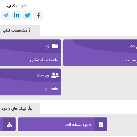
اشتراک گذاری
مشخصات کتاب
 کتاب
ژانر
پسر بدتر
عاشقانه ، اجتماعی
ویراستار
persain
لینک های دانلود
دانلود نسخه pdf