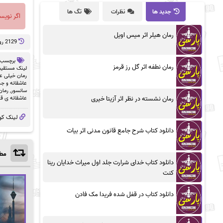
جدید ها
نظرات
تگ ها
اگر نویس
رمان هیلر اثر میس اویل
2129 روز پيش
برچسب 
رمان نطفه اثر گل رز قرمز
لینک مستقیم df
رمان خیلی عاش
عاشقانه و ج
سانسور
,
رمان
رمان نشسته در نظر اثر آزیتا خیری
عاشقانه ی ق
لینک کو
دانلود کتاب شرح جامع قانون مدنی اثر بیات
مطا
دانلود کتاب خدای شرارت جلد اول میراث خدایان رینا
کنت
دانلود کتاب در قفل شده فریدا مک فادن