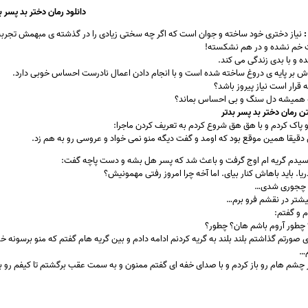
دانلود رمان دختر بد پسر ب
:
نیاز دختری خود ساخته و جوان است که اگر چه سختی زیادی را در گذشته ی مبهمش تجربه
 خم نشده و در هم نشکسته!
ه و با بدی زندگی می کند.
اش بر پایه ی دروغ ساخته شده است و با انجام دادن اعمال نادرست احساس خوبی دارد.
 قرار است نیاز پیروز باشد؟
 همیشه دل سنگ و بی احساس بماند؟
 رمان دختر بد پسر بدتر
 پاک کردم و با هق هق شروع کردم به تعریف کردن ماجرا:
 دقیقا همین موقع بود که اومد و گفت دیگه منو نمی خواد و عروسی رو به هم زد.
 رسیدم گریه ام اوج گرفت و باعث شد که پسر هل بشه و دست پاچه گفت:
یا. باید باهاش کنار بیای. اما آخه چرا امروز رفتی مهمونیش؟
ن چجوری شدی…
شتر در نقشم فرو برم…
 و گفتم:
 چطور آروم باشم هان؟ چطور؟
 صورتم گذاشتم بلند بلند به گریه کردنم ادامه دادم و بین گریه هام گفتم که منو برسونه
م…
چشم هام رو باز کردم و با صدای خفه ای گفتم ممنون و به سمت عقب برگشتم تا کیفم رو بر