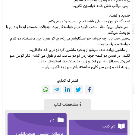
_چه کنیم دیگه رفیق نیمه راه نیستیم.
_پس مراقب باش خانه خرابمون نکنی…
خندید و گفت:
نه دیگه در اون حد، ولی باشه تمام سعی خودمو می‌کنم.
_نمی‌خوای بری؟ مثلا امشب قراره برام خواستگار بیاد، اونوقت نشستم اینجا و دارم با
تو بحث می‌کنم.
_خیلی خب بابا، چه جوشه خواستگارشم می‌زنه، بیا تو هم با این ماشینت، دو کلام
خواستیم حرف بزنیما…
_از ماشین پیاده شد. سرشو از پنجره ماشین کرد تو برای خداحافظی…
گفتم: در ضمن دو کلمه حرف زدن تو دو ساعت تمام طول می کشه، فکر گوش منو
نمی‌کنی حداقل به اون فک و زبان بدبختت یک استراحتی بده…
_تو به فک و زبان من کاری نداشته باش، برو یه فکری برای…
اشتراک گذاری
مشخصات کتاب
ژانر
نام کتاب
عاشقانه ، پلیسی ، هیجان‌انگیز ،