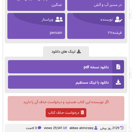
در مسیر آب و آتش
غمگین
نویسنده
ویراستار
فرشته۲۷
persain
لینک های دانلود
دانلود نسخه pdf
دانلود با لینک مستقیم
اگر نویسنده این کتاب هستید و درخواست حذف آن را دارید
درخواست حذف کتاب
2129 روز پيش
abbas alimirzaiy
29,541 views
0 کامنت