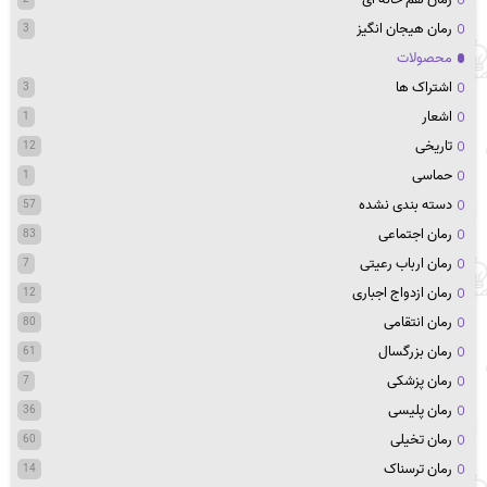
رمان هیجان انگیز
3
محصولات
اشتراک ها
3
اشعار
1
تاریخی
12
حماسی
1
دسته بندی نشده
57
رمان اجتماعی
83
رمان ارباب رعیتی
7
رمان ازدواج اجباری
12
رمان انتقامی
80
رمان بزرگسال
61
رمان پزشکی
7
رمان پلیسی
36
رمان تخیلی
60
رمان ترسناک
14