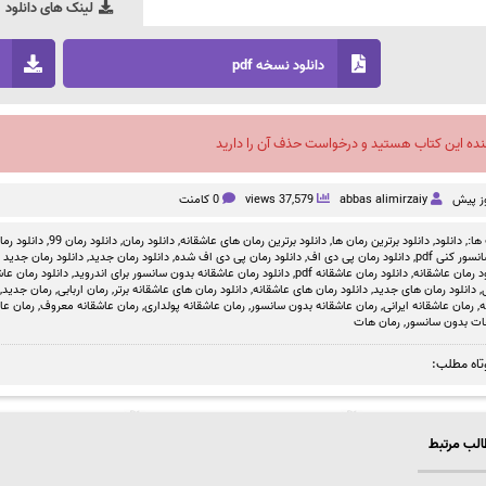
لینک های دانلود
دانلود نسخه pdf
نده این کتاب هستید و درخواست حذف آن را دارید
abbas alimirzaiy
37,579 views
0 کامنت
ها:,
دانلود
,
دانلود برترین رمان ها
,
دانلود برترین رمان های عاشقانه
,
دانلود رمان
,
دانلود رمان 99
,
دانلود رمان بد
سور کنی pdf
,
دانلود رمان پی دی اف
,
دانلود رمان پی دی اف شده
,
دانلود رمان جدید
,
دانلود رمان جدید ص
د رمان عاشقانه
,
دانلود رمان عاشقانه pdf
,
دانلود رمان عاشقانه بدون سانسور برای اندروید
,
دانلود رمان عاشق
,
دانلود رمان های جدید
,
دانلود رمان های عاشقانه
,
دانلود رمان های عاشقانه برتر
,
رمان اربابی
,
رمان جدید
,
ه
,
رمان عاشقانه ایرانی
,
رمان عاشقانه بدون سانسور
,
رمان عاشقانه پولداری
,
رمان عاشقانه معروف
,
رمان عا
ات بدون سانسور
,
رمان هات
تاه مطلب:
لب مرتبط