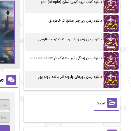
دانلود کتاب ترید کردن آسان (simple) pdf
دانلود رمان زیر چتر عشق اثر خاطره.ق
دانلود رمان زهر زیبا از رینا کنت ترجمه فارسی
دانلود رمان زندگی غیر مشترک اثر sun_daughter
دانلود رمان روزهای وارونه اثر مائده باوند پور
کام
اینماد