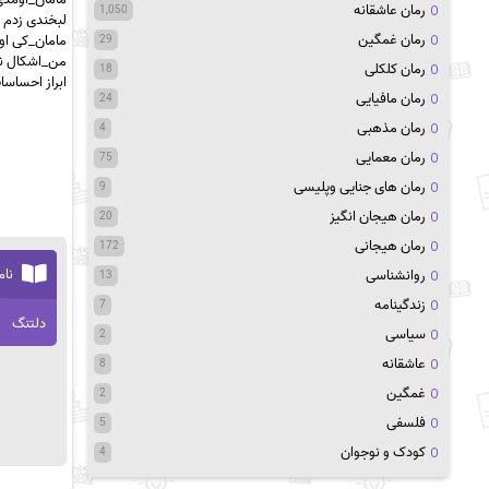
رمان عاشقانه
1,050
لبخندی زدم و
رمان غمگین
مامان_کی او
29
من_اشکال ند
رمان کلکلی
18
ابراز احساس
رمان مافیایی
24
رمان مذهبی
4
رمان معمایی
75
رمان های جنایی وپلیسی
9
رمان هیجان انگیز
20
رمان هیجانی
172
نام
روانشناسی
13
زندگینامه
7
دلتنگ
سیاسی
2
عاشقانه
8
غمگین
2
فلسفی
5
کودک و نوجوان
4