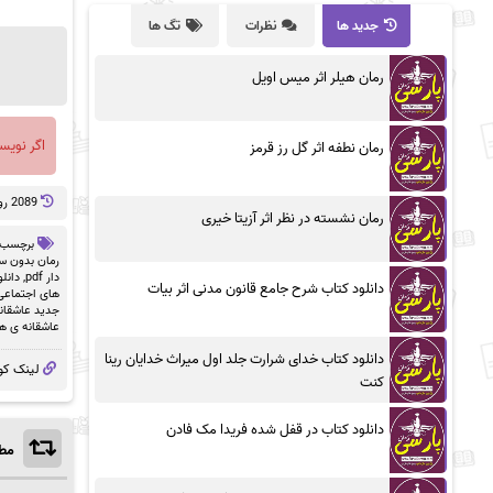
جدید ها
نظرات
تگ ها
رمان هیلر اثر میس اویل
اگر نویس
رمان نطفه اثر گل رز قرمز
2089 روز پيش
رمان نشسته در نظر اثر آزیتا خیری
برچسب 
رمان بدون سان
دار pdf
,
دانلو
دانلود کتاب شرح جامع قانون مدنی اثر بیات
های اجتماعی
جدید عاشقان
عاشقانه ی ه
دانلود کتاب خدای شرارت جلد اول میراث خدایان رینا
لینک کو
کنت
دانلود کتاب در قفل شده فریدا مک فادن
مطا