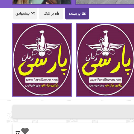
پر بیننده
پر لایک
پیشنهادی
77