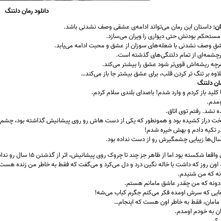
دانلود رمان دلتنگ
ن:
داستان این رمان می‌تواند ادامه‌ی عشقی وصف نشدنی باشد.
مستحکم بودنش حتی دیواری را ویران می‌سازد.
شقِ وصف نشدنی با شعله‌های سوزان از عشق و محبت ادامه می‌یابد.
شمه‌ای از تمام دلتنگی‌های گذشته است.
رچه ریشه‌اش قوی‌تر شود عشق را بیشتر می‌کند.
اوه بر تنگ تر کردن قلب، برای عشق بیشتر جا باز می‌کند…
ان دلتنگ
ا کلید باز کردم و وارد شدم! باصدای بلندی سلام کردم.
مدم.
 نشد. رفتم توی اتاق.
خت دراز کشیده بود و همونطور که یکی از دست هاش رو روی پیشانیش گذاشته بود، چشم 
ر تکیه دادم و بهش خیره شدم!
سال‌ها زیبایی چشمگیرش رو از دست نداده بود.
اقعا شکسته بود اما از ظاهر جز چند تا چروک روی پیشانیش، اثر از گذشتن ۱۵ سال رو نداشت.
اون روز که داشت با خاله نگین درد و دل می‌کرد و می‌گفت که فقط به خاطر من زنده
نه که من شنیدم.
دونه که من چقدر عاشق مامانم هستم.
هایی که سرش اومده فکر می‌کنم جگرم کباب می‌شه!
امان، فقط به خاطر اون هست که اینجام…
ن به خودم اومدم.
؟