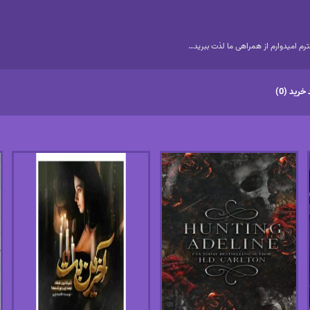
م امیدوارم از همراهی ما لذت ببرید…
خرید (0)