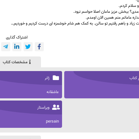
 سلام کردم.
مدی؟ ببخش عزیز مامان اصلا حواسم نبود.
اره مامانم منم همین الان اومدم.
ات زیاد و باهم رفتیم تو سالن. به کمک هم شام خوشمزه ای درست کردیم و خوردیم…
اشتراک گذاری
مشخصات کتاب
 کتاب
ژانر
عاشقانه
ویراستار
persain