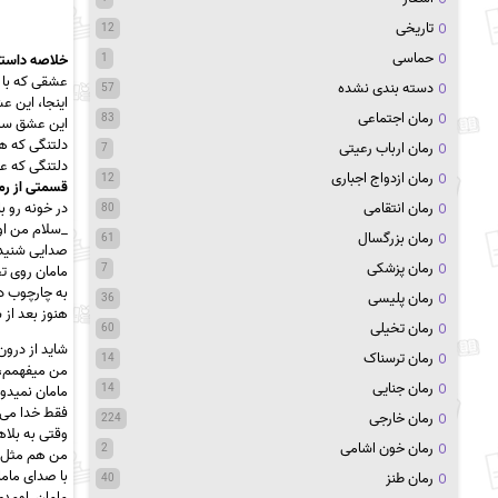
تاریخی
12
حماسی
1
خلاصه داستا
عشقی که با 
دسته بندی نشده
57
اینجا، این ع
رمان اجتماعی
83
این عشق سرچ
دلتنگی که ه
رمان ارباب رعیتی
7
دلتنگی که عل
رمان ازدواج اجباری
12
قسمتی از رم
رمان انتقامی
در خونه‌ رو ب
80
_سلام من او
رمان بزرگسال
61
صدایی شنیده
رمان پزشکی
7
مامان روی ت
به چارچوب د
رمان پلیسی
36
هنوز بعد از 
رمان تخیلی
60
شاید از درون و
رمان ترسناک
14
من میفهمم، 
رمان جنایی
14
مامان نمیدو
فقط خدا می‌
رمان خارجی
224
وقتی به بلا
رمان خون اشامی
2
من هم مثل م
با صدای ماما
رمان طنز
40
مامان_اومدی