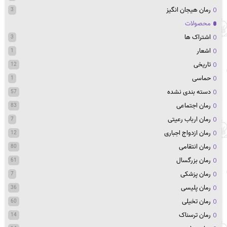
رمان هیجان انگیز
3
محصولات
اشتراک ها
3
اشعار
1
تاریخی
12
حماسی
1
دسته بندی نشده
57
رمان اجتماعی
83
رمان ارباب رعیتی
7
رمان ازدواج اجباری
12
رمان انتقامی
80
رمان بزرگسال
61
رمان پزشکی
7
رمان پلیسی
36
رمان تخیلی
60
رمان ترسناک
14