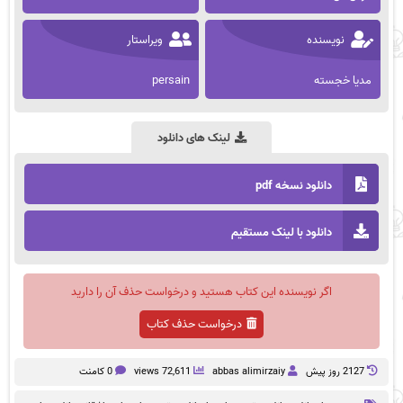
نویسنده
ویراستار
مدیا خجسته
persain
لینک های دانلود
دانلود نسخه pdf
دانلود با لینک مستقیم
اگر نویسنده این کتاب هستید و درخواست حذف آن را دارید
درخواست حذف کتاب
2127 روز پيش
abbas alimirzaiy
72,611 views
0 کامنت