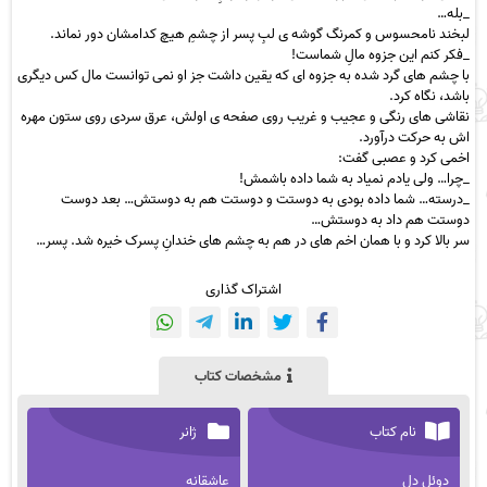
_ﺑﻠﻪ…
ﻟﺒﺨﻨﺪ ﻧﺎﻣﺤﺴﻮس و ﮐﻤﺮﻧﮓ ﮔﻮﺷﻪ ی ﻟﺐِ ﭘﺴﺮ از ﭼﺸﻢِ ﻫﯿﭻ ﮐﺪاﻣﺸﺎن دور ﻧﻤﺎﻧﺪ.
_ﻓﮑﺮ ﮐﻨﻢ اﯾﻦ ﺟﺰوه ﻣﺎلِ ﺷﻤﺎﺳﺖ!
ﺑﺎ ﭼﺸﻢ ﻫﺎی ﮔﺮد ﺷﺪه ﺑﻪ ﺟﺰوه ای ﮐﻪ ﯾﻘﯿﻦ داﺷﺖ ﺟﺰ او نمی تواﻧﺴﺖ ﻣﺎل ﮐﺲ دﯾﮕﺮی
ﺑﺎﺷﺪ، ﻧﮕﺎه ﮐﺮد.
ﻧﻘﺎﺷﯽ ﻫﺎی رﻧﮕﯽ و ﻋﺠﯿﺐ و ﻏﺮﯾﺐ روی ﺻﻔﺤﻪ ی اوﻟﺶ، ﻋﺮق ﺳﺮدی روی ﺳﺘﻮن ﻣﻬﺮه
اش ﺑﻪ ﺣﺮﮐﺖ درآورد.
اﺧﻤﯽ ﮐﺮد و ﻋﺼﺒﯽ ﮔﻔﺖ:
_چرا… ولی یادم نمیاد به شما داده باشمش!
_درﺳﺘﻪ… ﺷﻤﺎ داده ﺑﻮدی ﺑﻪ دوﺳﺘﺖ و دوﺳﺘﺖ ﻫﻢ ﺑﻪ دوﺳﺘﺶ… ﺑﻌﺪ دوﺳﺖ
دوﺳﺘﺖ ﻫﻢ داد ﺑﻪ دوﺳﺘﺶ…
ﺳﺮ ﺑﺎﻻ ﮐﺮد و ﺑﺎ ﻫﻤﺎن اﺧﻢ ﻫﺎی در ﻫﻢ ﺑﻪ ﭼﺸﻢ ﻫﺎی ﺧﻨﺪانِ ﭘﺴﺮک ﺧﯿﺮه شد. پسر…
اشتراک گذاری
مشخصات کتاب
نام کتاب
ژانر
دوئل دل
عاشقانه