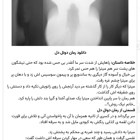
دانلود رمان دوئل دل
خلاصه داستان:
ﭘﺎﻫﺎﯾﺶ از ﺷﺪت ﺳﺮ ﻣﺎ آﻧﻘﺪر ﺑﯽ ﺣﺲ ﺷﺪه ﺑﻮد ﮐﻪ ﺣﺘﯽ ﻧﯿﺸﮕﻮن
ﻫﺎی ﭘﺸﺖ ﺳﺮِ ﻫﻢِ ﻣﯿﺘﺮا را ﻫﻢ ﺣﺲ ﻧﻤﯿ ﮑﺮد.
ﺑﯽ ﺧﯿﺎل و آﺳﻮده ﮔﺎز دﯾﮕﺮی ﺑﻪ ﺳﺎﻧﺪوﯾﭻ ﭘﺮ و ﭘﯿﻤﻮنِ ﺳﻮﺳﯿﺲ اش زد و ﺑﺎ دﻫان ﭘﺮ
ﺑﺮای ﻣﯿﺘﺮا ﭼﺸﻢ ﻏﺮه رﻓﺖ.
ﻣﯿﺘﺮا ﮐﻪ دﯾﮕﺮ ﮐﺎر را از ﮐﺎر ﮔﺬﺷﺘﻪ ﻣﯿ ﺪﯾﺪ آرﻧﺠﺶ را روی زاﻧﻮﯾﺶ ﺗﮑﯿﻪ داد و دﺳﺘﺶ را
روی ﺷﻘﯿﻘﻪ اش ﮔﺬاﺷﺖ.
هم رﻣﺎن ﺑﺎ ﺳﺮ ﭘﺎﯾﯿﻦ اﻧﺪاﺧﺘﻦِ ﻣﯿﺘﺮا ﯾﮏ ﺻﺪای آﺷﻨﺎ و ﮔﯿﺮا ﺑﻨﺪ دﻟﺶ را ﭘﺎره ﮐﺮد.
_ﺧﺎﻧﻢ ﻧﯿﮏ روش؟…
قسمتی از رمان دوﺋﻞِ دل
ﺳﺮ ﺑﺮﮔﺮداﻧﺪ و در ﮐﺴﺮی از ﺛﺎﻧﯿﻪ ﻫﻤﺰﻣﺎن ﺑﺎ آن ﺑﻪ ﭘﺎﺧﻮاﺳﺘﻦِ آﻧﯽ و ﺗﻼش ﺑﺮای ﻗﻮرت
دادنِ ﻟﻘﻤﻪ ی ﮐﺬاﯾﯽ رﻧﮕﺶ ﺑﻪ ﮐﺒﻮدی ﻣﺎﯾﻞ ﺷﺪ و ﺑﻪ ﺳﺮﻓﻪ اﻓﺘﺎد.
ﻣﯿﺘﺮا ﺑﻪ دادش رﺳﯿﺪ و ﭼﻨﺪ ﺿﺮﺑﻪ ی ﻣﺤﮑﻢ ﺑﻪ ﭘﺸﺘﺶ زد.
ﻧﻔﺴﯽ ﮔﺮﻓﺖ و ﻫﻤﺎن ﻃﻮر ﮐﻪ ﺳﻌﯽ در ﻣﻬﺎر ﮐﺮدنِ ﺳﺮﻓﻪ اش داﺷﺖ ﮔﻔﺖ: