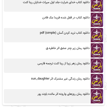
دانلود کتاب خدای شرارت جلد اول میراث خدایان رینا کنت
دانلود کتاب در قفل شده فریدا مک فادن
دانلود کتاب ترید کردن آسان (simple) pdf
دانلود رمان زیر چتر عشق اثر خاطره.ق
دانلود رمان زهر زیبا از رینا کنت ترجمه فارسی
دانلود رمان زندگی غیر مشترک اثر sun_daughter
دانلود رمان روزهای وارونه اثر مائده باوند پور