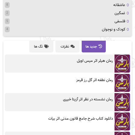
عاشقانه
8
غمگین
2
فلسفی
5
کودک و نوجوان
4
جدید ها
نظرات
تگ ها
رمان هیلر اثر میس اویل
رمان نطفه اثر گل رز قرمز
رمان نشسته در نظر اثر آزیتا خیری
دانلود کتاب شرح جامع قانون مدنی اثر بیات