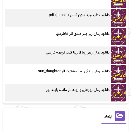
دانلود کتاب ترید کردن آسان (simple) pdf
دانلود رمان زیر چتر عشق اثر خاطره.ق
دانلود رمان زهر زیبا از رینا کنت ترجمه فارسی
دانلود رمان زندگی غیر مشترک اثر sun_daughter
دانلود رمان روزهای وارونه اثر مائده باوند پور
اینماد