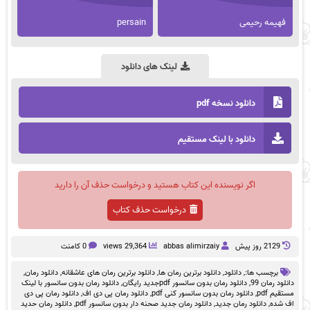
فهیمه رحیمی
persain
لینک های دانلود
دانلود نسخه pdf
دانلود با لینک مستقیم
اگر نویسنده این کتاب هستید و درخواست حذف آن را دارید
درخواست حذف کتاب
2129 روز پيش
abbas alimirzaiy
29,364 views
0 کامنت
برچسب ها:,
دانلود
,
دانلود برترین رمان ها
,
دانلود برترین رمان های عاشقانه
,
دانلود رمان
,
دانلود رمان 99
,
دانلود رمان بدون سانسور pdfجدید رایگان
,
دانلود رمان بدون سانسور با لینک
مستقیم pdf
,
دانلود رمان بدون سانسور کنی pdf
,
دانلود رمان پی دی اف
,
دانلود رمان پی دی
اف شده
,
دانلود رمان جدید
,
دانلود رمان جدید صحنه دار بدون سانسور pdf
,
دانلود رمان حدید