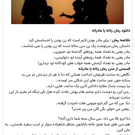
دانلود رمان زنانه یا مادرانه
خلاصه رمان :
برای مادر بودن لازم است که زن بودن را احساسش کرد.
داستان رمان سرنوشت یک زن سی ساله است که زن بودن را نمی شناسد…
مادر یعنی به تعداد همه روزهای گذشته تو، صبوری…
مادر یعنی به تعداد همه روزهای آینده تو، دلواپسی…
مادر یعنی به تعداد آرامش همه خواب های کودکانه تو، بیداری!
قسمتی از متن رمان زنانه یا مادرانه
نگاهی به ساعت ظریفش انداخت همانی که دنا با هر بار دیدنش غر می زد.
ستاره جون عمر ساعت های این شکلی سر اومده…
بیا ببرمت پاساژ مغازه داداش آذین یک ساعت هایی داره…
_من این رو دوست دارم چشم هام بهش عادت کرده هزار تای دیگه ام بخرم باز این
ساعت نمیشه.
دنا: من که می گم اینو جوونی هات نامزدت گرفته…
_یعنی می خوای بگی الان من پیر شدم؟
دنا ابرو بالا می داد: سی سال سنه شما داری آخه؟
هم سن های شما هنوز خانه باباشون منتظر شاهزاده سوار بر اسب سفید هستن… به
جان البرز.