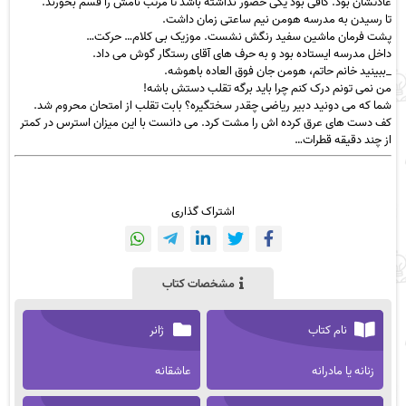
عادتشان بود. کافی بود یکی حضور نداشته باشد تا مرتب نامش را قسم بخورند.
تا رسیدن به مدرسه هومن نیم ساعتی زمان داشت.
پشت فرمان ماشین سفید رنگش نشست. موزیک بی کلام… حرکت…
داخل مدرسه ایستاده بود و به حرف های آقای رستگار گوش می داد.
_ببینید خانم حاتم، هومن جان فوق العاده باهوشه.
من نمی تونم درک کنم چرا باید برگه تقلب دستش باشه!
شما که می دونید دبیر ریاضی چقدر سختگیره؟ بابت تقلب از امتحان محروم شد.
کف دست های عرق کرده اش را مشت کرد. می دانست با این میزان استرس در کمتر
از چند دقیقه قطرات…
اشتراک گذاری
مشخصات کتاب
نام کتاب
ژانر
زنانه یا مادرانه
عاشقانه