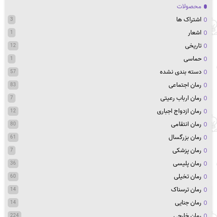
محصولات
اشتراک ها
3
اشعار
1
تاریخی
12
حماسی
1
دسته بندی نشده
57
رمان اجتماعی
83
رمان ارباب رعیتی
7
رمان ازدواج اجباری
12
رمان انتقامی
80
رمان بزرگسال
61
رمان پزشکی
7
رمان پلیسی
36
رمان تخیلی
60
رمان ترسناک
14
رمان جنایی
14
رمان خارجی
224