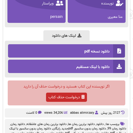
نویسنده
ویراستار
منا معیری
persain
لینک های دانلود
دانلود نسخه pdf
دانلود با لینک مستقیم
اگر نویسنده این کتاب هستید و درخواست حذف آن را دارید
درخواست حذف کتاب
2127 روز پيش
abbas alimirzaiy
34,206 views
0 کامنت
برچسب ها:,
دانلود
,
دانلود برترین رمان ها
,
دانلود برترین رمان های عاشقانه
,
دانلود رمان
,
دانلود رمان 99
,
دانلود رمان بدون سانسور pdfجدید رایگان
,
دانلود رمان بدون سانسور با لینک