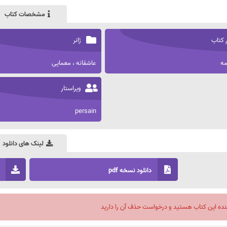
مشخصات کتاب
 کتاب
ژانر
مه
عاشقانه ، معمایی
ویراستار
persain
لینک های دانلود
دانلود نسخه pdf
نده این کتاب هستید و درخواست حذف آن را دارید