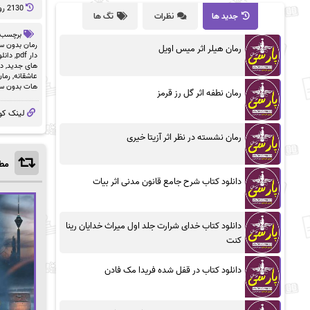
2130 روز پيش
جدید ها
نظرات
تگ ها
برچسب 
رمان بدون سان
رمان هیلر اثر میس اویل
دار pdf
,
دانلو
های جدید
,
دا
عاشقانه
,
رمان
هات بدون سا
رمان نطفه اثر گل رز قرمز
لینک کو
رمان نشسته در نظر اثر آزیتا خیری
مطا
دانلود کتاب شرح جامع قانون مدنی اثر بیات
دانلود کتاب خدای شرارت جلد اول میراث خدایان رینا
کنت
دانلود کتاب در قفل شده فریدا مک فادن