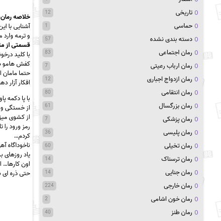
تاریخی
12
خلاصه رمان 
حماسی
آشنایی با این
1
و ترمه وارد 
دسته بندی نشده
57
قسمتی از مت
رمان اجتماعی
83
با کلید درخونه
کفش هامو در
رمان ارباب رعیتی
7
حتما مامان ا
رمان ازدواج اجباری
12
افکار آزار د
رمان انتقامی
80
با پا دکمه پا
رمان بزرگسال
61
از خستگی و گ
از کشوی میزی
رمان پزشکی
7
رمز ورود را 
رمان پلیسی
36
کردم…
ناخوداگاه آه
رمان تخیلی
60
یاد روزهای ب
رمان ترسناک
14
اون کارها… 
رمان جنایی
حتی ذره ای ب
14
رمان خارجی
224
رمان خون اشامی
2
رمان طنز
40