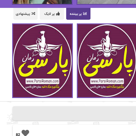
پر بیننده
پر لایک
پیشنهادی
82