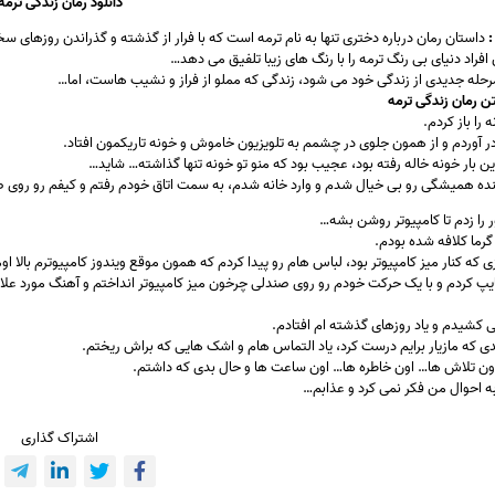
دانلود رمان زندگی ترمه
:
داستان رمان درباره دختری تنها به نام ترمه است که با فرار از گذشته و گذراندن روزهای س
 افراد دنیای بی رنگ ترمه را با رنگ های زیبا تلفیق می دهد…
مرحله جدیدی از زندگی خود می شود، زندگی که مملو از فراز و نشیب هاست، اما…
ن رمان زندگی ترمه
 را باز کردم.
 آوردم و از همون جلوی در چشمم به تلویزیون خاموش و خونه تاریکمون افتاد.
ین بار خونه خاله رفته بود، عجیب بود که منو تو خونه تنها گذاشته… شاید…
هنده همیشگی رو بی خیال شدم و وارد خانه شدم، به سمت اتاق خودم رفتم و کیفم رو روی صن
ور را زدم تا کامپیوتر روشن بشه…
رما کلافه شده بودم.
 که کنار میز کامپیوتر بود، لباس هام رو پیدا کردم که همون موقع ویندوز کامپیوترم بالا ا
تایپ کردم و با یک حرکت خودم رو روی صندلی چرخون میز کامپیوتر انداختم و آهنگ مورد عل
ی کشیدم و یاد روزهای گذشته ام افتادم.
دی که مازیار برایم درست کرد، یاد التماس هام و اشک هایی که براش ریختم.
اون تلاش ها… اون خاطره ها… اون ساعت ها و حال بدی که داشتم.
ه احوال من فکر نمی کرد و عذابم…
اشتراک گذاری