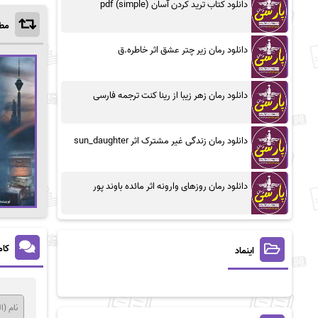
دانلود کتاب ترید کردن آسان (simple) pdf
مطا
دانلود رمان زیر چتر عشق اثر خاطره.ق
دانلود رمان زهر زیبا از رینا کنت ترجمه فارسی
دانلود رمان زندگی غیر مشترک اثر sun_daughter
دانلود رمان روزهای وارونه اثر مائده باوند پور
کام
اینماد