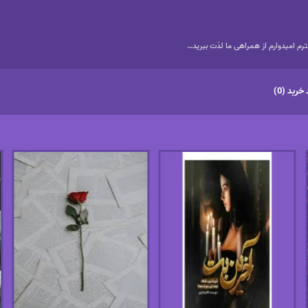
م امیدوارم از همراهی ما لذت ببرید…
خرید (0)