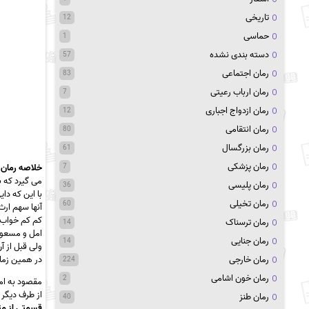
تاریخی
12
حماسی
1
دسته بندی نشده
57
رمان اجتماعی
83
رمان ارباب رعیتی
7
رمان ازدواج اجباری
12
رمان انتقامی
80
رمان بزرگسال
61
رمان پزشکی
7
خلاصه رمان 
می گیرد که ب
رمان پلیسی
36
با این که دا
رمان تخیلی
60
آنها سهم ارث
کم کم خواب 
رمان ترسناک
14
امل و مسعود 
رمان جنایی
14
ولی قبل از آ
رمان خارجی
در همین زمان
224
رمان خون اشامی
2
مقصود به امل
از طرف دیگر
رمان طنز
40
قسمتی از مت