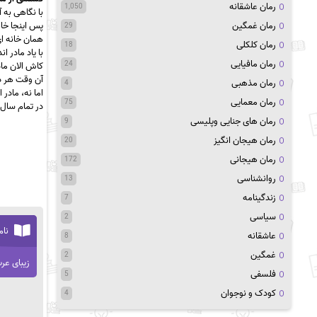
رمان عاشقانه
1,050
با نگاهی به
رمان غمگین
پس اینجا خان
29
همان خانه ای
رمان کلکلی
18
با یاد مادر 
رمان مافیایی
24
کاش الان ماد
آن وقت هر دو
رمان مذهبی
4
اما نه، مادر 
رمان معمایی
75
در تمام سال
رمان های جنایی وپلیسی
9
رمان هیجان انگیز
20
رمان هیجانی
172
روانشناسی
13
زندگینامه
7
سیاسی
2
نام
عاشقانه
8
غمگین
2
زیبای عر
فلسفی
5
کودک و نوجوان
4