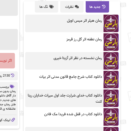
جدید ها
نظرات
تگ ها
رمان هیلر اثر میس اویل
رمان نطفه اثر گل رز قرمز
رمان نشسته در نظر اثر آزیتا خیری
اگر نویس
2130 روز پيش
دانلود کتاب شرح جامع قانون مدنی اثر بیات
برچسب 
رمان بدون سان
دانلود کتاب خدای شرارت جلد اول میراث خدایان رینا
دار pdf
,
دانلو
های جدید
,
دا
کنت
طنز
,
رمان جد
عاشقانه ی ق
دانلود کتاب در قفل شده فریدا مک فادن
لینک کو